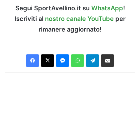
Segui SportAvellino.it su
WhatsApp
!
Iscriviti al
nostro canale YouTube
per
rimanere aggiornato!
Facebook
X
Messenger
WhatsApp
Telegram
Condividi via Email