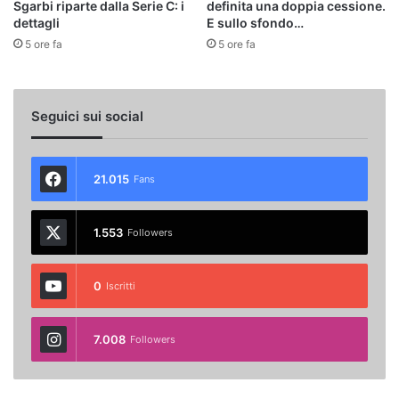
Sgarbi riparte dalla Serie C: i
definita una doppia cessione.
dettagli
E sullo sfondo…
5 ore fa
5 ore fa
Seguici sui social
21.015
Fans
1.553
Followers
0
Iscritti
7.008
Followers