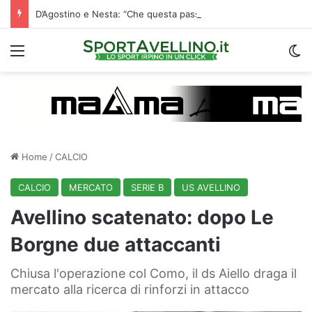
D’Agostino e Nesta: “Che questa passione ci accompagni durante la stagione”. Su mercato e stadio…
Menu
C
Home
/
CALCIO
CALCIO
MERCATO
SERIE B
US AVELLINO
Avellino scatenato: dopo Le
Borgne due attaccanti
Chiusa l'operazione col Como, il ds Aiello draga il
mercato alla ricerca di rinforzi in attacco