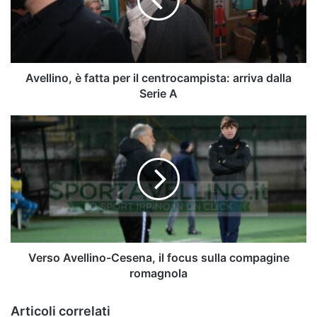
il
centrocampista:
arriva
dalla
Serie
A
Avellino, è fatta per il centrocampista: arriva dalla
Serie A
Verso
Avellino-
Cesena,
il
focus
sulla
compagine
romagnola
Verso Avellino-Cesena, il focus sulla compagine
romagnola
Articoli correlati