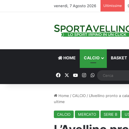
venerdì, 7 Agosto 2026
Ultimissime
HOME
CALCIO
BASKET
Facebook
X
You Tube
Instagram
WhatsApp
Home
/
CALCIO
/
L’Avellino pronto a cala
ultime
CALCIO
MERCATO
SERIE B
U