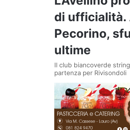
L’Avellino pro
di ufficialità
Pecorino, sf
ultime
Il club biancoverde strin
partenza per Rivisondoli