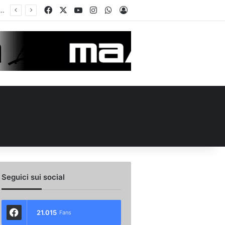
Facebook
X
You Tube
Instagram
WhatsApp
Accedi
 l’ex Avellino Le Borgne conteso da due club cadetti: la situazione
Seguici sui social
21.015
Fans