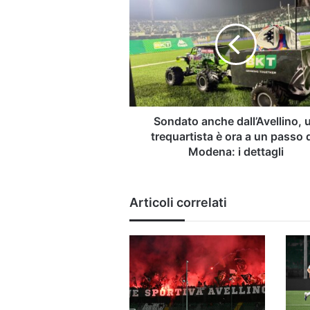
anche
dall’Avellino,
un
trequartista
è
ora
a
un
passo
Sondato anche dall’Avellino, 
dal
trequartista è ora a un passo 
Modena:
Modena: i dettagli
i
dettagli
Articoli correlati