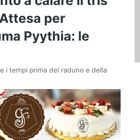
nto a calare il tris
. Attesa per
uma Pyythia: le
ge i tempi prima del raduno e della