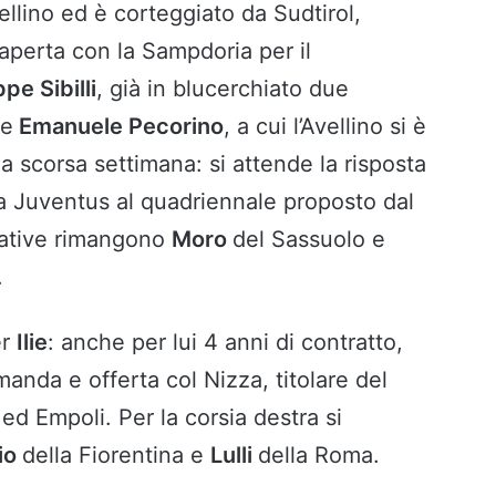
vellino ed è corteggiato da Sudtirol,
aperta con la Sampdoria per il
pe Sibilli
, già in blucerchiato due
te
Emanuele Pecorino
, a cui l’Avellino si è
la scorsa settimana: si attende la risposta
lla Juventus al quadriennale proposto dal
native rimangono
Moro
del Sassuolo e
.
er
Ilie
: anche per lui 4 anni di contratto,
manda e offerta col Nizza, titolare del
 ed Empoli. Per la corsia destra si
io
della Fiorentina e
Lulli
della Roma.