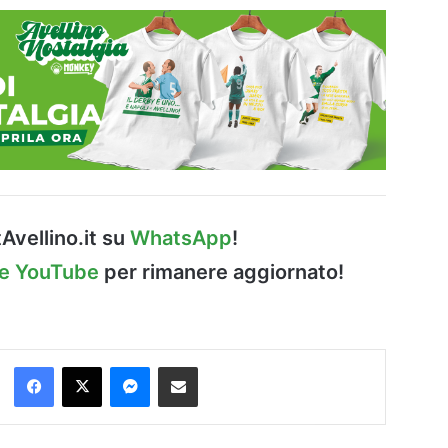
Avellino.it su
WhatsApp
!
le YouTube
per rimanere aggiornato!
Facebook
X
Messenger
Condividi via Email