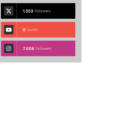
1.553
Followers
0
Iscritti
7.008
Followers