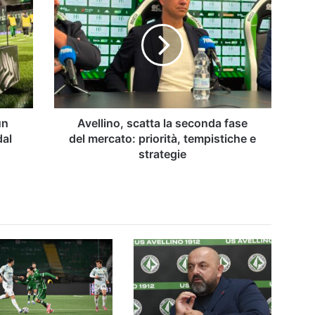
scatta
la
seconda
fase
del
mercato:
priorità,
tempistiche
e
un
Avellino, scatta la seconda fase
strategie
dal
del mercato: priorità, tempistiche e
strategie