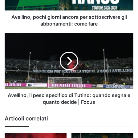
abbonamenti:
come
fare
Avellino, pochi giorni ancora per sottoscrivere gli
abbonamenti: come fare
Avellino,
il
peso
specifico
di
Tutino:
quando
segna
e
quanto
Avellino, il peso specifico di Tutino: quando segna e
decide
quanto decide | Focus
|
Focus
Articoli correlati