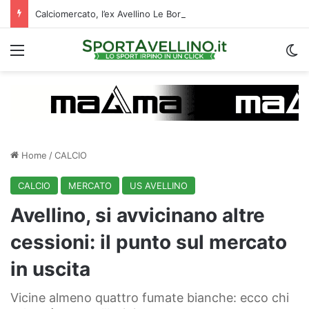
Calciomercato, l’ex Avellino Le Borgne conteso da due club cadetti: la situazione
Menu
C
Home
/
CALCIO
CALCIO
MERCATO
US AVELLINO
Avellino, si avvicinano altre
cessioni: il punto sul mercato
in uscita
Vicine almeno quattro fumate bianche: ecco chi