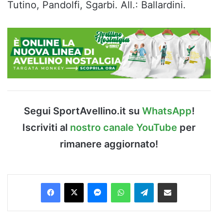
Tutino, Pandolfi, Sgarbi. All.: Ballardini.
Segui SportAvellino.it su
WhatsApp
!
Iscriviti al
nostro canale YouTube
per
rimanere aggiornato!
Facebook
X
Messenger
WhatsApp
Telegram
Condividi via Email