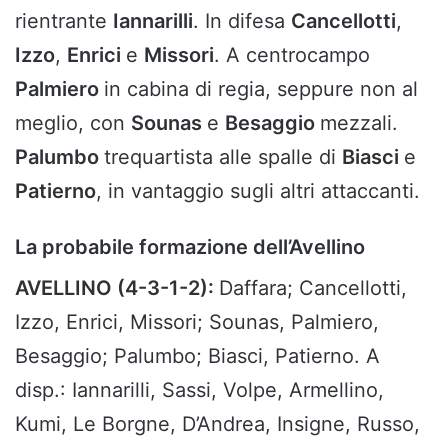
rientrante
Iannarilli
. In difesa
Cancellotti
,
Izzo
,
Enrici
e
Missori
. A centrocampo
Palmiero
in cabina di regia, seppure non al
meglio, con
Sounas
e
Besaggio
mezzali.
Palumbo
trequartista alle spalle di
Biasci
e
Patierno
, in vantaggio sugli altri attaccanti.
La probabile formazione dell’Avellino
AVELLINO (4-3-1-2):
Daffara; Cancellotti,
Izzo, Enrici, Missori; Sounas, Palmiero,
Besaggio; Palumbo; Biasci, Patierno. A
disp.: Iannarilli, Sassi, Volpe, Armellino,
Kumi, Le Borgne, D’Andrea, Insigne, Russo,