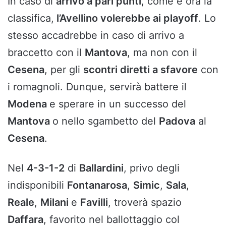
In caso di
arrivo a pari punti
, come è ora la
classifica,
l’Avellino volerebbe ai playoff
. Lo
stesso accadrebbe in caso di arrivo a
braccetto con il
Mantova
, ma non con il
Cesena
, per gli
scontri diretti a sfavore
con
i romagnoli. Dunque, servirà battere il
Modena
e sperare in un successo del
Mantova
o nello sgambetto del
Padova
al
Cesena
.
Nel
4-3-1-2
di
Ballardini
, privo degli
indisponibili
Fontanarosa
,
Simic
,
Sala
,
Reale
,
Milani
e
Favilli
, troverà spazio
Daffara
, favorito nel ballottaggio col