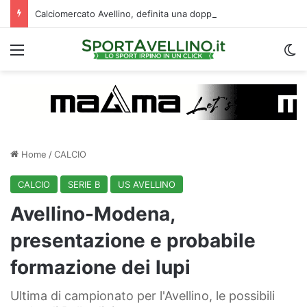
Calciomercato Avellino, definita una doppia cessione. E sullo sfondo…
Menu
C
Home
/
CALCIO
CALCIO
SERIE B
US AVELLINO
Avellino-Modena,
presentazione e probabile
formazione dei lupi
Ultima di campionato per l'Avellino, le possibili