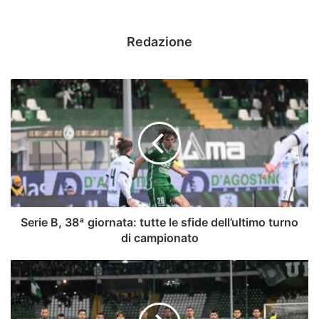
Redazione
Serie
B,
38ª
giornata:
tutte
le
sfide
dell’ultimo
turno
di
Serie B, 38ª giornata: tutte le sfide dell’ultimo turno
campionato
di campionato
Avellino-
Modena,
le
foto