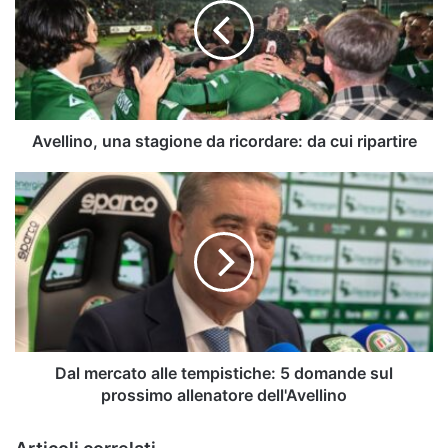
da
ricordare:
da
cui
ripartire
Avellino, una stagione da ricordare: da cui ripartire
Dal
mercato
alle
tempistiche:
5
domande
sul
prossimo
allenatore
dell'Avellino
Dal mercato alle tempistiche: 5 domande sul
prossimo allenatore dell'Avellino