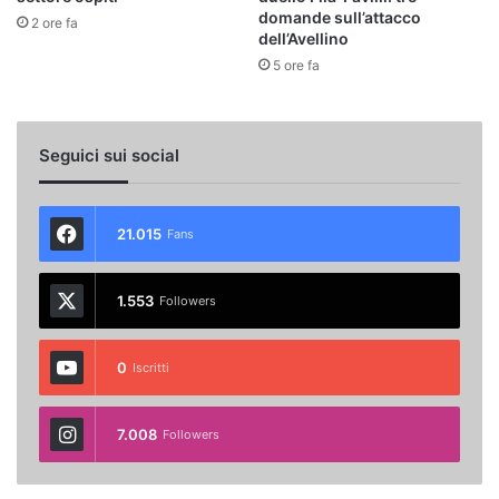
domande sull’attacco
2 ore fa
dell’Avellino
5 ore fa
Seguici sui social
21.015
Fans
1.553
Followers
0
Iscritti
7.008
Followers