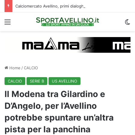
Calciomercato Avellino, primi dialoghi per uno scambio con il Catania: la situazione
Menu
C
Home
/
CALCIO
CALCIO
SERIE B
US AVELLINO
Il Modena tra Gilardino e
D’Angelo, per l’Avellino
potrebbe spuntare un’altra
pista per la panchina