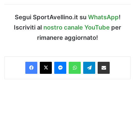
Segui SportAvellino.it su
WhatsApp
!
Iscriviti al
nostro canale YouTube
per
rimanere aggiornato!
Facebook
X
Messenger
WhatsApp
Telegram
Condividi via Email