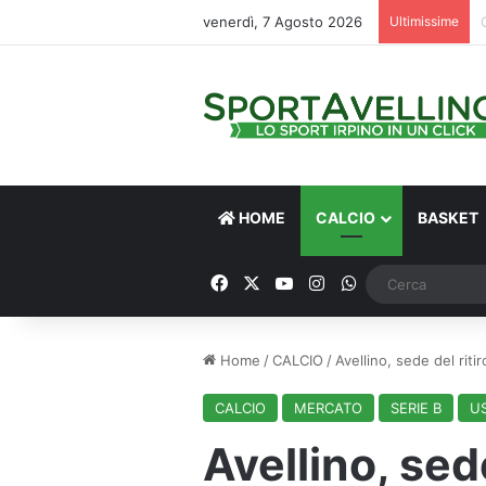
venerdì, 7 Agosto 2026
Ultimissime
HOME
CALCIO
BASKET
Facebook
X
You Tube
Instagram
WhatsApp
Home
/
CALCIO
/
Avellino, sede del riti
CALCIO
MERCATO
SERIE B
U
Avellino, sed