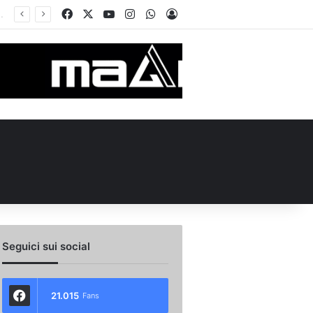
Facebook
X
You Tube
Instagram
WhatsApp
Accedi
Seguici sui social
21.015
Fans