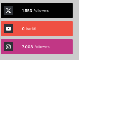
1.553
Followers
0
Iscritti
7.008
Followers