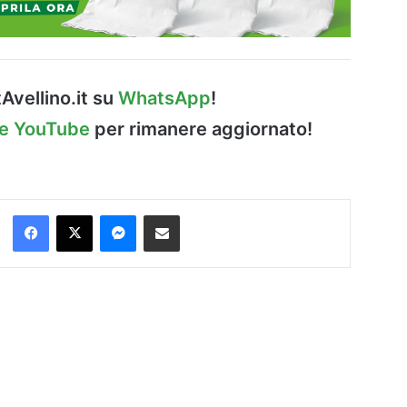
Avellino.it su
WhatsApp
!
le YouTube
per rimanere aggiornato!
Facebook
X
Messenger
Condividi via Email