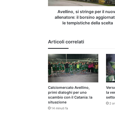
il
borsino
aggiornato
Avellino, si stringe per il nuo
e
allenatore: il borsino aggiornat
le
le tempistiche della scelta
tempistiche
della
scelta
Articoli correlati
Calciomercato Avellino,
Verso
primi dialoghi per uno
la ven
scambio con il Catania: la
setto
situazione
2 or
14 minuti fa