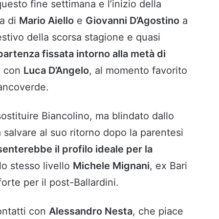
uesto fine settimana e l’inizio della
ta di
Mario Aiello
e
Giovanni D’Agostino
a
 estivo della scorsa stagione e quasi
partenza fissata intorno alla metà di
re con
Luca D’Angelo
, al momento favorito
iancoverde.
ostituire Biancolino, ma blindato dallo
 salvare al suo ritorno dopo la parentesi
enterebbe il profilo ideale per la
lo stesso livello
Michele Mignani
, ex Bari
orte per il post-Ballardini.
contatti con
Alessandro Nesta
, che piace