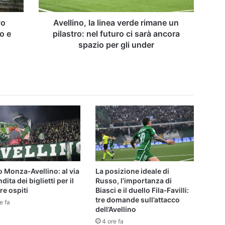
nel
futuro
ci
vo
Avellino, la linea verde rimane un
sarà
o e
pilastro: nel futuro ci sarà ancora
ancora
spazio per gli under
spazio
per
gli
under
 Monza‑Avellino: al via
La posizione ideale di
dita dei biglietti per il
Russo, l’importanza di
re ospiti
Biasci e il duello Fila‑Favilli:
tre domande sull’attacco
e fa
dell’Avellino
4 ore fa