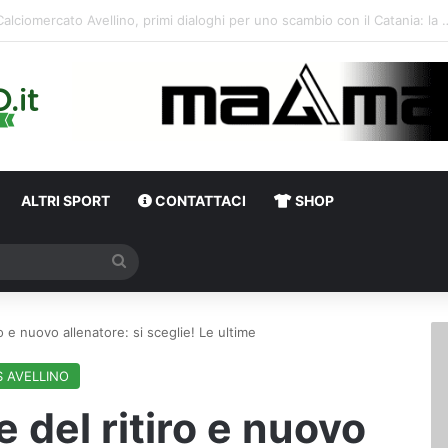
Verso Monza‑Avellino: al via la vendita dei biglietti per il settore ospiti
ALTRI SPORT
CONTATTACI
SHOP
Cerca
ro e nuovo allenatore: si sceglie! Le ultime
S AVELLINO
e del ritiro e nuovo