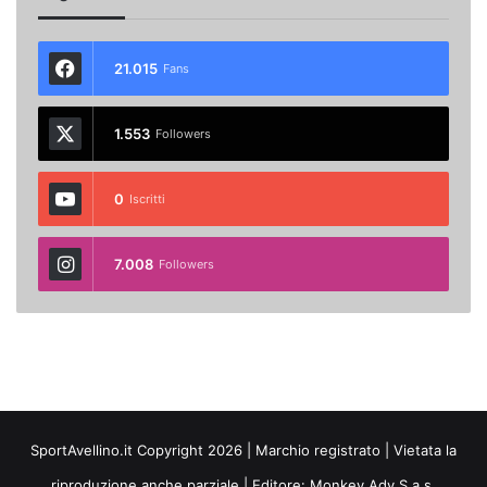
21.015
Fans
1.553
Followers
0
Iscritti
7.008
Followers
SportAvellino.it Copyright 2026 | Marchio registrato | Vietata la
riproduzione anche parziale | Editore:
Monkey Adv S.a.s.