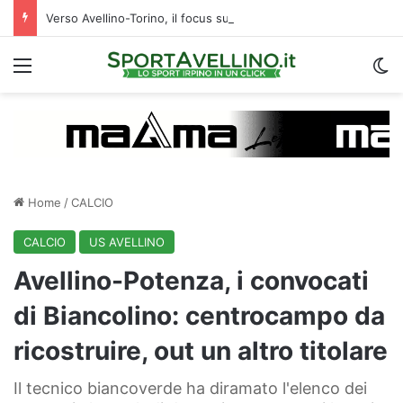
Verso Avellino-Torino, il focus sulla formazione granata
Menu
C
Home
/
CALCIO
CALCIO
US AVELLINO
Avellino-Potenza, i convocati
di Biancolino: centrocampo da
ricostruire, out un altro titolare
Il tecnico biancoverde ha diramato l'elenco dei