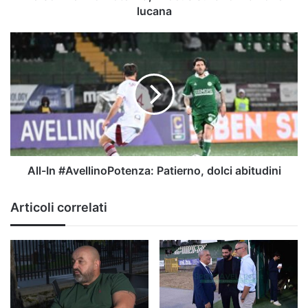
lucana
All-
In
#AvellinoPotenza:
Patierno,
dolci
abitudini
All-In #AvellinoPotenza: Patierno, dolci abitudini
Articoli correlati