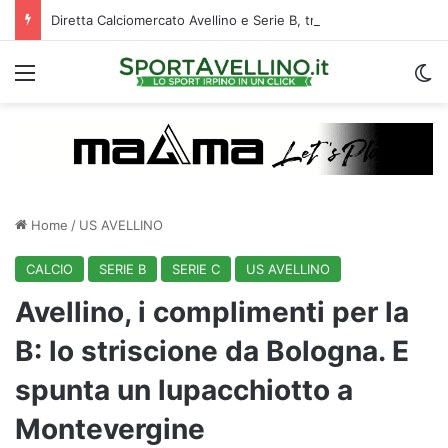
Diretta Calciomercato Avellino e Serie B, trattative e ufficialità
Menu
C
Home
/
US AVELLINO
CALCIO
SERIE B
SERIE C
US AVELLINO
Avellino, i complimenti per la
B: lo striscione da Bologna. E
spunta un lupacchiotto a
Montevergine