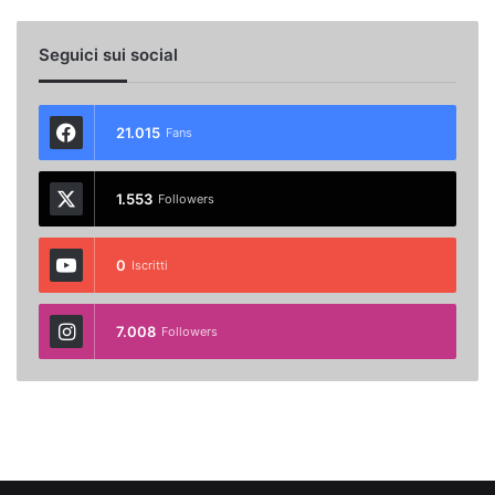
Seguici sui social
21.015
Fans
1.553
Followers
0
Iscritti
7.008
Followers