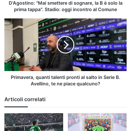
la
D'Agostino: "Mai smettere di sognare, la B è solo la
prima
prima tappa". Stadio: oggi incontro al Comune
tappa".
Stadio:
Primavera,
oggi
quanti
incontro
talenti
al
pronti
Comune
al
salto
in
Serie
B.
Avellino,
Primavera, quanti talenti pronti al salto in Serie B.
te
Avellino, te ne piace qualcuno?
ne
piace
Articoli correlati
qualcuno?