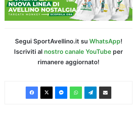
Segui SportAvellino.it su
WhatsApp
!
Iscriviti al
nostro canale YouTube
per
rimanere aggiornato!
Facebook
X
Messenger
WhatsApp
Telegram
Condividi via Email