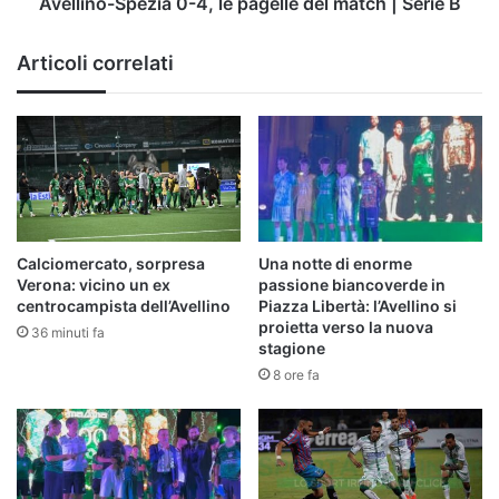
Serie
Avellino-Spezia 0-4, le pagelle del match | Serie B
B
Articoli correlati
Calciomercato, sorpresa
Una notte di enorme
Verona: vicino un ex
passione biancoverde in
centrocampista dell’Avellino
Piazza Libertà: l’Avellino si
proietta verso la nuova
36 minuti fa
stagione
8 ore fa