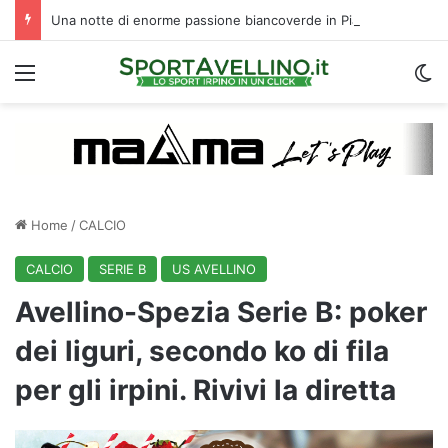
Una notte di enorme passione biancoverde in Piazza Libertà: l’Avellino si proietta verso la nuova stagione
Menu
C
Home
/
CALCIO
CALCIO
SERIE B
US AVELLINO
Avellino-Spezia Serie B: poker
dei liguri, secondo ko di fila
per gli irpini. Rivivi la diretta