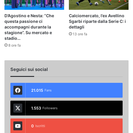
D’Agostino e Nesta: “Che
Calciomercato, l’ex Avellino
questa passione ci
Sgarbi riparte dalla Serie C: i
accompagni durante la
dettagli
stagione”. Su mercato e
13 ore fa
stadio…
8 ore fa
Seguici sui social
21.015
Fans
1.553
Followers
0
Iscritti