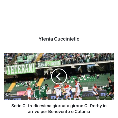
Ylenia Cucciniello
Serie
C,
tredicesima
giornata
girone
C.
Derby
in
arrivo
per
Serie C, tredicesima giornata girone C. Derby in
Benevento
arrivo per Benevento e Catania
e