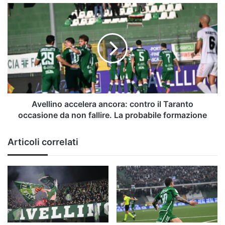
Catania
Avellino
accelera
ancora:
contro
il
Taranto
occasione
da
non
fallire.
Avellino accelera ancora: contro il Taranto
La
occasione da non fallire. La probabile formazione
probabile
formazione
Articoli correlati