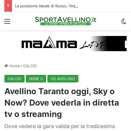
La posizione ideale di Russo, l’importanza di Biasci e il duello Fila‑Favilli: tre domande sull’attacco dell’Avellino
Menu
C
Home
/
CALCIO
CALCIO
SERIE C
US AVELLINO
Avellino Taranto oggi, Sky o
Now? Dove vederla in diretta
tv o streaming
Dove vedere la gara valida per la tredicesima