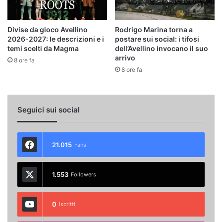
Divise da gioco Avellino
Rodrigo Marina torna a
2026-2027: le descrizioni e i
postare sui social: i tifosi
temi scelti da Magma
dell’Avellino invocano il suo
arrivo
8 ore fa
8 ore fa
Seguici sui social
21.015
Fans
1.553
Followers
0
Iscritti