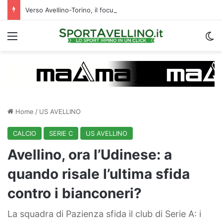
Verso Avellino-Torino, il focus sulla formazione granata
Menu
C
Home
/
US AVELLINO
CALCIO
SERIE C
US AVELLINO
Avellino, ora l’Udinese: a
quando risale l’ultima sfida
contro i bianconeri?
La squadra di Pazienza sfida il club di Serie A: i