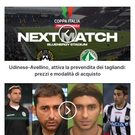
Udinese-
Avellino,
attiva
la
prevendita
dei
tagliandi:
prezzi
e
modalità
Udinese-Avellino, attiva la prevendita dei tagliandi:
di
prezzi e modalità di acquisto
acquisto
Udinese-
Avellino,
Pazienza
sfida
il
suo
passato