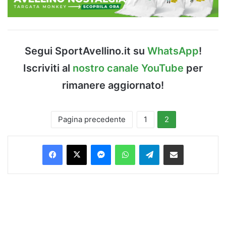
Segui SportAvellino.it su
WhatsApp
!
Iscriviti al
nostro canale YouTube
per
rimanere aggiornato!
Pagina precedente
1
2
Facebook
X
Messenger
WhatsApp
Telegram
Condividi via Email