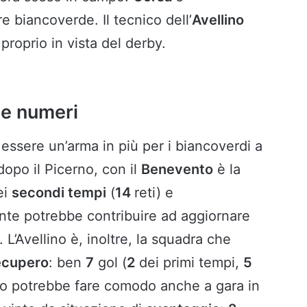
re biancoverde. Il tecnico dell’
Avellino
roprio in vista del derby.
e e numeri
essere un’arma in più per i biancoverdi a
 dopo il Picerno, con il
Benevento
è la
ei
secondi tempi
(
14
reti) e
cante potrebbe contribuire ad aggiornare
o. L’Avellino è, inoltre, la squadra che
ecupero
: ben
7
gol (
2
dei primi tempi,
5
lio potrebbe fare comodo anche a gara in