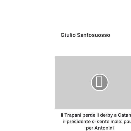
Giulio Santosuosso
Il
Trapani
perde
il
derby
a
Catania
e
il
presidente
Il Trapani perde il derby a Catan
si
il presidente si sente male: pa
sente
per Antonini