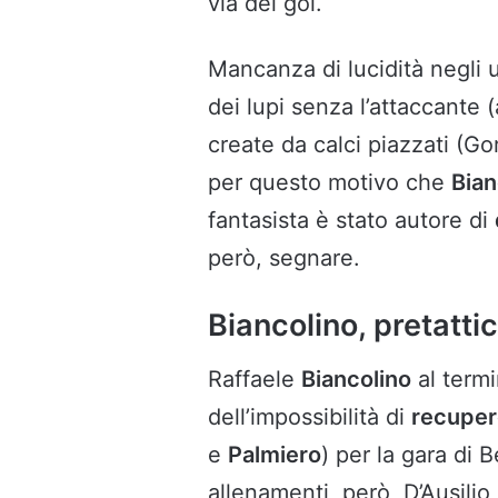
via del gol.
Mancanza di lucidità negli u
dei lupi senza l’attaccante (
create da calci piazzati (Go
per questo motivo che
Bian
fantasista è stato autore di
però, segnare.
Biancolino, pretattic
Raffaele
Biancolino
al termi
dell’impossibilità di
recupe
e
Palmiero
) per la gara di B
allenamenti, però, D’Ausili