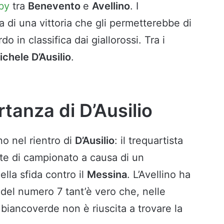
rby
tra
Benevento
e
Avellino
. I
a di una vittoria che gli permetterebbe di
rdo in classifica dai giallorossi. Tra i
ichele D’Ausilio
.
rtanza di D’Ausilio
o nel rientro di
D’Ausilio
: il trequartista
tite di campionato a causa di un
lla sfida contro il
Messina
. L’Avellino ha
 del numero 7 tant’è vero che, nelle
 biancoverde non è riuscita a trovare la