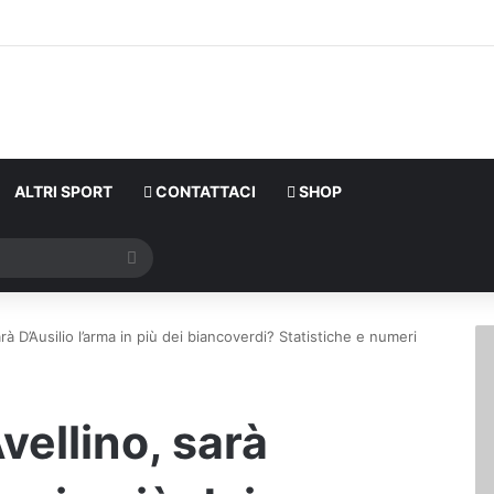
ALTRI SPORT
CONTATTACI
SHOP
Cerca
à D’Ausilio l’arma in più dei biancoverdi? Statistiche e numeri
ellino, sarà