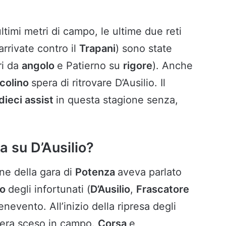
ltimi metri di campo, le ultime due reti
arrivate contro il
Trapani
) sono state
ri da
angolo
e Patierno su
rigore
). Anche
colino
spera di ritrovare D’Ausilio. Il
dieci assist
in questa stagione senza,
a su D’Ausilio?
ne della gara di
Potenza
aveva parlato
ro
degli infortunati (
D’Ausilio
,
Frascatore
enevento. All’inizio della ripresa degli
o era sceso in campo.
Corsa
e