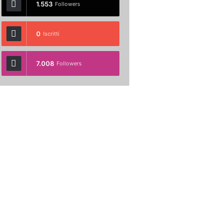
1.553
Followers
0
Iscritti
7.008
Followers