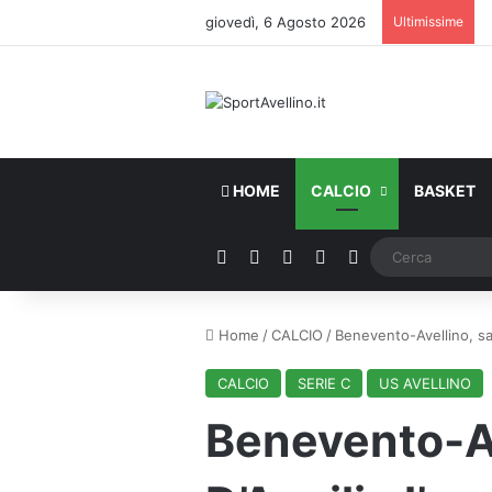
giovedì, 6 Agosto 2026
Ultimissime
HOME
CALCIO
BASKET
Facebook
X
You Tube
Instagram
WhatsApp
Home
/
CALCIO
/
Benevento-Avellino, sar
CALCIO
SERIE C
US AVELLINO
Benevento-Av