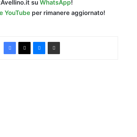
Avellino.it su
WhatsApp
!
le YouTube
per rimanere aggiornato!
Facebook
X
Messenger
Condividi via Email