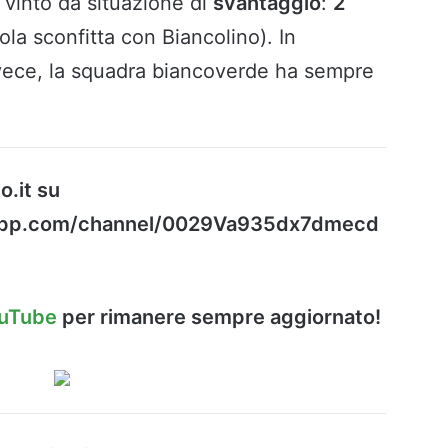
 vinto da situazione di
svantaggio
:
2
ola sconfitta con Biancolino). In
nvece, la squadra biancoverde ha sempre
o.it su
sapp.com/channel/0029Va935dx7dmecd
ouTube
per rimanere sempre aggiornato!