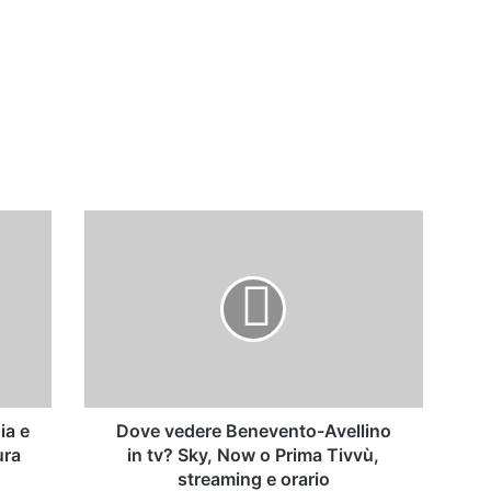
Dove
vedere
Benevento-
Avellino
in
tv?
Sky,
Now
o
Prima
ia e
Dove vedere Benevento-Avellino
Tivvù,
ura
in tv? Sky, Now o Prima Tivvù,
streaming
streaming e orario