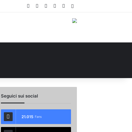
Facebook
X
You Tube
Instagram
WhatsApp
Accedi
Seguici sui social
21.015
Fans