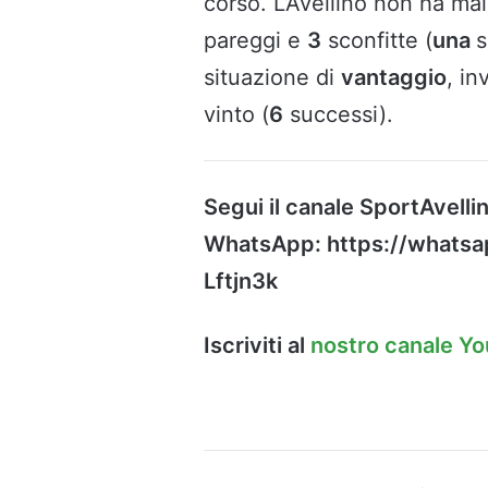
corso. L’Avellino non ha mai
pareggi e
3
sconfitte (
una
s
situazione di
vantaggio
, i
vinto (
6
successi).
Segui il canale SportAvellin
WhatsApp: https://what
Lftjn3k
Iscriviti al
nostro canale Y