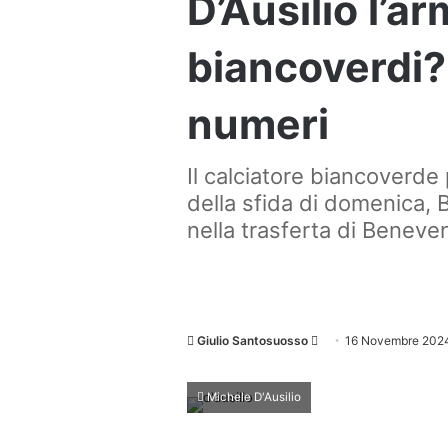
D’Ausilio l’ar
biancoverdi?
numeri
Il calciatore biancoverde
della sfida di domenica, 
nella trasferta di Beneve
Invia
Giulio Santosuosso
16 Novembre 202
un'email
Michele D'Ausilio