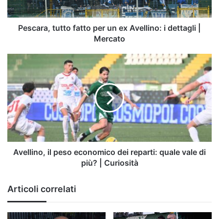
i
dettagli
|
Pescara, tutto fatto per un ex Avellino: i dettagli |
Mercato
Mercato
Avellino,
il
peso
economico
dei
reparti:
quale
vale
di
più?
Avellino, il peso economico dei reparti: quale vale di
|
più? | Curiosità
Curiosità
Articoli correlati