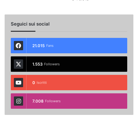
Seguici sui social
21.015
Fans
1.553
Followers
0
Iscritti
7.008
Followers