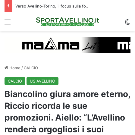
Verso Avellino-Torino, il focus sulla formazione granata
Menu
C
Home
/
CALCIO
CALCIO
US AVELLINO
Biancolino giura amore eterno,
Riccio ricorda le sue
promozioni. Aiello: “L’Avellino
renderà orgogliosi i suoi