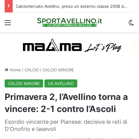
Calciomercato Avellino, preso un esterno classe 2008 dalla Roma: i dettagli
Menu
C
Home
/
CALCIO
/
CALCIO MINORE
CALCIO MINORE
US AVELLINO
Primavera 2, l’Avellino torna a
vincere: 2-1 contro l’Ascoli
Esordio vincente per Pianese: decisive le reti di
D'Onofrio e Iasevoli