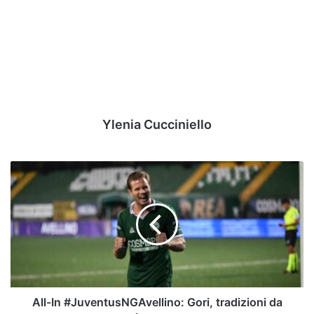
Ylenia Cucciniello
All-
In
#JuventusNGAvellino:
Gori,
tradizioni
da
rispettare
All-In #JuventusNGAvellino: Gori, tradizioni da