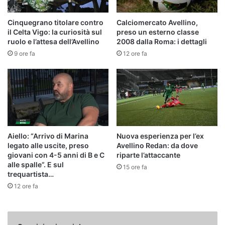
Cinquegrano titolare contro
Calciomercato Avellino,
il Celta Vigo: la curiosità sul
preso un esterno classe
ruolo e l’attesa dell’Avellino
2008 dalla Roma: i dettagli
9 ore fa
12 ore fa
Aiello: “Arrivo di Marina
Nuova esperienza per l’ex
legato alle uscite, preso
Avellino Redan: da dove
giovani con 4-5 anni di B e C
riparte l’attaccante
alle spalle”. E sul
15 ore fa
trequartista…
12 ore fa