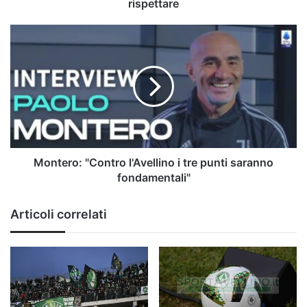
rispettare
Montero:
"Contro
l'Avellino
i
tre
punti
saranno
fondamentali"
Montero: "Contro l'Avellino i tre punti saranno
fondamentali"
Articoli correlati