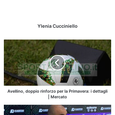
Ylenia Cucciniello
Avellino,
doppio
rinforzo
per
la
Primavera:
i
dettagli
|
Mercato
Avellino, doppio rinforzo per la Primavera: i dettagli
| Mercato
Avellino,
Biancolino: