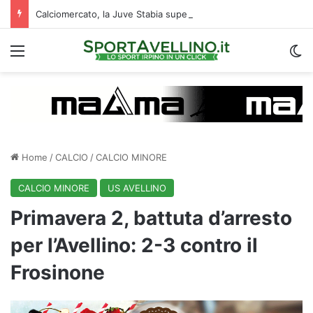
Calciomercato, la Juve Stabia supera il Vicenza per un ex Avellino: le ultime
Menu
C
Home
/
CALCIO
/
CALCIO MINORE
CALCIO MINORE
US AVELLINO
Primavera 2, battuta d’arresto
per l’Avellino: 2-3 contro il
Frosinone