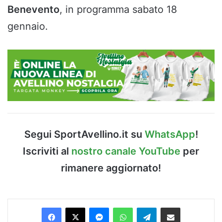
Benevento
, in programma sabato 18
gennaio.
Segui SportAvellino.it su
WhatsApp
!
Iscriviti al
nostro canale YouTube
per
rimanere aggiornato!
Facebook
X
Messenger
WhatsApp
Telegram
Condividi via Email