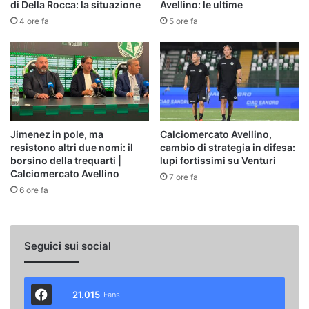
di Della Rocca: la situazione
Avellino: le ultime
4 ore fa
5 ore fa
Jimenez in pole, ma
Calciomercato Avellino,
resistono altri due nomi: il
cambio di strategia in difesa:
borsino della trequarti |
lupi fortissimi su Venturi
Calciomercato Avellino
7 ore fa
6 ore fa
Seguici sui social
21.015
Fans