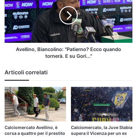
"Patierno?
Ecco
quando
tornerà.
E
su
Gori..."
Avellino, Biancolino: "Patierno? Ecco quando
tornerà. E su Gori..."
Articoli correlati
Calciomercato Avellino, è
Calciomercato, la Juve Stabia
corsa a quattro per il prestito
supera il Vicenza per un ex