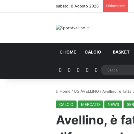
sabato, 8 Agosto 2026
Ultimissime
HOME
CALCIO
BASKET
Facebook
X
You Tube
Instagram
WhatsApp
Home
/
US AVELLINO
/
Avellino, è fatta
CALCIO
MERCATO
NEWS
SER
Avellino, è f