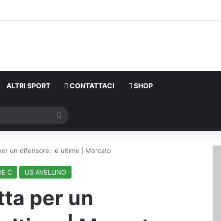
ALTRI SPORT
CONTATTACI
SHOP
Cerca
 per un difensore: le ultime | Mercato
IE C
US AVELLINO
atta per un