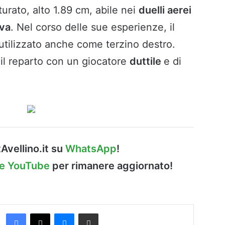
turato, alto 1.89 cm, abile nei
duelli aerei
iva
. Nel corso delle sue esperienze, il
utilizzato anche come terzino destro.
a
il reparto con un giocatore
duttile
e di
Avellino.it su
WhatsApp
!
le YouTube
per rimanere aggiornato!
Facebook
X
Messenger
Condividi via Email