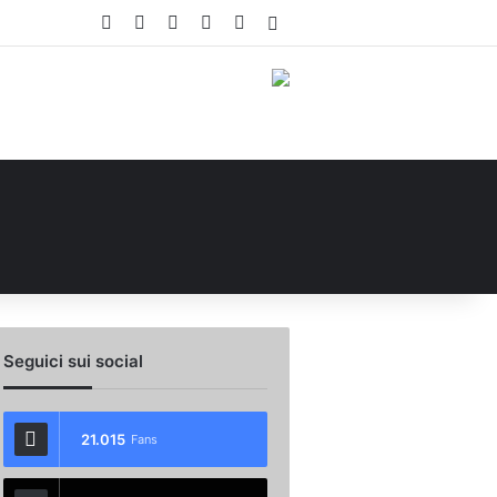
Facebook
X
You Tube
Instagram
WhatsApp
Accedi
Seguici sui social
21.015
Fans