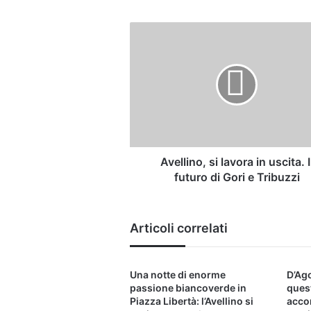
Avellino,
si
lavora
in
uscita.
Il
futuro
di
Gori
e
Avellino, si lavora in uscita. I
Tribuzzi
futuro di Gori e Tribuzzi
Articoli correlati
Una notte di enorme
D’Ago
passione biancoverde in
ques
Piazza Libertà: l’Avellino si
acco