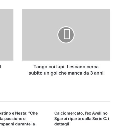
Tango
coi
lupi.
Lescano
cerca
subito
un
gol
che
manca
l
Tango coi lupi. Lescano cerca
da
subito un gol che manca da 3 anni
3
anni
stino e Nesta: “Che
Calciomercato, l’ex Avellino
ta passione ci
Sgarbi riparte dalla Serie C: i
mpagni durante la
dettagli