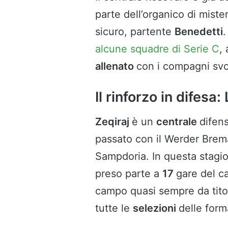
parte dell’organico di miste
sicuro, partente
Benedetti
.
alcune squadre di Serie C
,
allenato
con i compagni sv
Il rinforzo in difesa
Zeqiraj
è un
centrale
difen
passato con il Werder Brema
Sampdoria. In questa stagion
preso parte a
17
gare del 
campo quasi sempre da titol
tutte le
selezioni
delle for