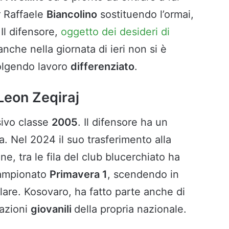
r Raffaele
Biancolino
sostituendo l’ormai,
 Il difensore,
oggetto dei desideri di
 anche nella giornata di ieri non si è
olgendo lavoro
differenziato
.
: Leon Zeqiraj
sivo classe
2005
. Il difensore ha un
. Nel 2024 il suo trasferimento alla
e, tra le fila del club blucerchiato ha
campionato
Primavera 1
, scendendo in
are. Kosovaro, ha fatto parte anche di
mazioni
giovanili
della propria nazionale.