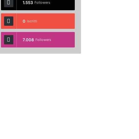
1.553
Followers
0
Iscritti
7.008
Followers