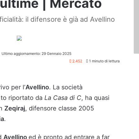
 ultime | Mercato
cialità: il difensore è già ad Avellino
Ultimo aggiornamento: 29 Gennaio 2025
2.452
1 minuto di lettura
ivo per l’
Avellino
. La società
to riportato da
La Casa di C
, ha quasi
on
Zeqiraj
, difensore classe 2005
ia
.
ad
Avellino
ed è pronto ad entrare a far