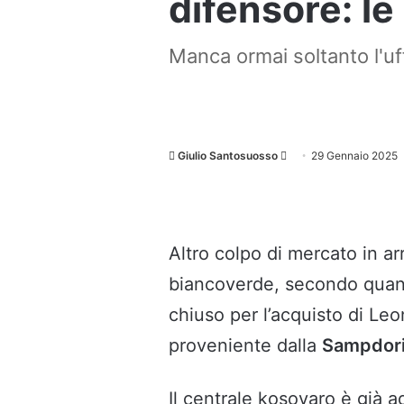
difensore: le
Manca ormai soltanto l'uffi
Invia
Giulio Santosuosso
29 Gennaio 2025
un'email
Altro colpo di mercato in arr
biancoverde, secondo quan
chiuso per l’acquisto di Le
proveniente dalla
Sampdor
Il centrale kosovaro è già 