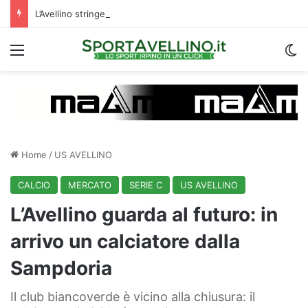
L’Avellino stringe per Cinquegrano: c’è un X factor che avvalora il suo arrivo
Menu
C
Home
/
US AVELLINO
CALCIO
MERCATO
SERIE C
US AVELLINO
L’Avellino guarda al futuro: in
arrivo un calciatore dalla
Sampdoria
Il club biancoverde è vicino alla chiusura: il