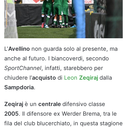
L’
Avellino
non guarda solo al presente, ma
anche al futuro. I biancoverdi, secondo
SportChannel
, infatti, starebbero per
chiudere l’
acquisto
di
Leon
Zeqiraj
dalla
Sampdoria
.
Zeqiraj
è un
centrale
difensivo classe
2005
. Il difensore ex Werder Brema, tra le
fila del club blucerchiato, in questa stagione