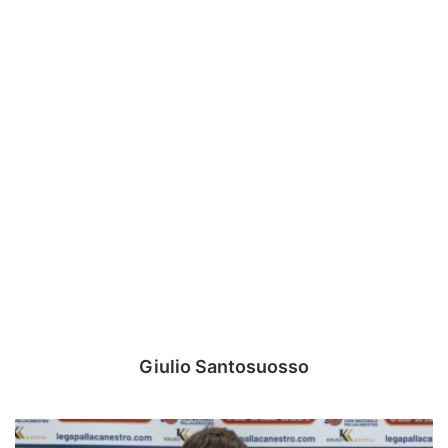
Giulio Santosuosso
L'Avellino