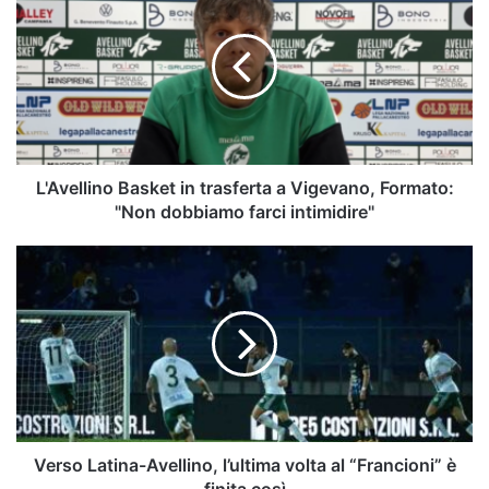
Basket
in
trasferta
a
Vigevano,
Formato:
"Non
dobbiamo
farci
L'Avellino Basket in trasferta a Vigevano, Formato:
intimidire"
"Non dobbiamo farci intimidire"
Verso
Latina-
Avellino,
l’ultima
volta
al
“Francioni”
è
finita
così
Verso Latina-Avellino, l’ultima volta al “Francioni” è