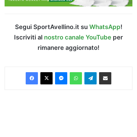
Segui SportAvellino.it su
WhatsApp
!
Iscriviti al
nostro canale YouTube
per
rimanere aggiornato!
Facebook
X
Messenger
WhatsApp
Telegram
Condividi via Email