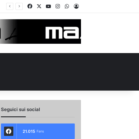
Facebook
X
You Tube
Instagram
WhatsApp
Accedi
 l’ex Avellino Le Borgne conteso da due club cadetti: la situazione
Seguici sui social
21.015
Fans