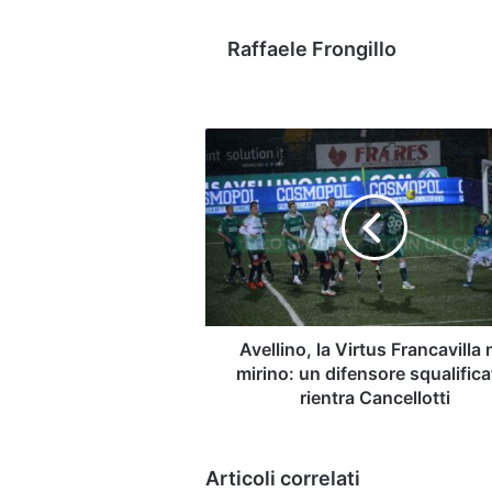
Raffaele Frongillo
Avellino,
la
Virtus
Francavilla
nel
mirino:
un
difensore
squalificato,
rientra
Avellino, la Virtus Francavilla 
Cancellotti
mirino: un difensore squalifica
rientra Cancellotti
Articoli correlati