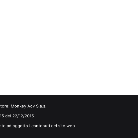
itore:
Monkey Adv S.a.s.
0/15 del 22/12/2015
nte ad oggetto i contenuti del sito web