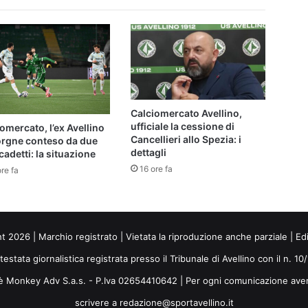
Calciomercato Avellino,
ufficiale la cessione di
omercato, l’ex Avellino
Cancellieri allo Spezia: i
orgne conteso da due
dettagli
cadetti: la situazione
16 ore fa
re fa
ht 2026 | Marchio registrato | Vietata la riproduzione anche parziale | Ed
 testata giornalistica registrata presso il Tribunale di Avellino con il n. 1
i è Monkey Adv S.a.s. - P.Iva 02654410642 | Per ogni comunicazione ave
scrivere a redazione@sportavellino.it