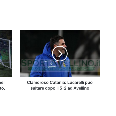
Clamoroso
Catania:
Lucarelli
può
saltare
dopo
il
5-
2
ad
nel
Clamoroso Catania: Lucarelli può
Avellino
to,
saltare dopo il 5-2 ad Avellino