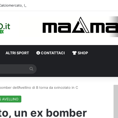
Calciomercato,
ALTRI SPORT
CONTATTACI
SHOP
Cerca
omber dell’Avellino di B torna da svincolato in C
S AVELLINO
to, un ex bomber