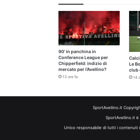
90’ in panchina in
Conference League per
Calci
Chipperfield: indizio di
Le B
mercato per l’Avellino?
club 
13 ore fa
14 o
SportAvellino.it Copyrig
SportAvellino.it è
Unico responsabile di tutti i contenut