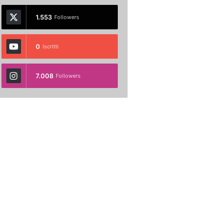
1.553
Followers
0
Iscritti
7.008
Followers