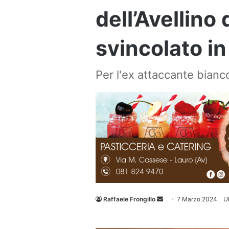
dell’Avellino 
svincolato in
Per l'ex attaccante bianc
Invia
Raffaele Frongillo
7 Marzo 2024
U
un'email