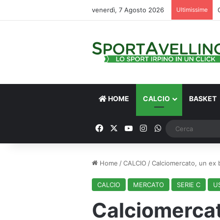
venerdì, 7 Agosto 2026
Ultimissime
HOME
CALCIO
BASKET
Facebook
X
You Tube
Instagram
WhatsApp
Home
/
CALCIO
/
Calciomercato, un ex b
CALCIO
MERCATO
SERIE C
U
Calciomerca