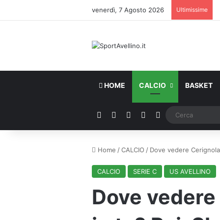
venerdì, 7 Agosto 2026
Ultimissime
HOME
CALCIO
BASKET
Facebook
X
You Tube
Instagram
WhatsApp
Home
/
CALCIO
/
Dove vedere Cerignola-
CALCIO
SERIE C
US AVELLINO
Dove vedere 