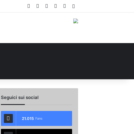
Facebook
X
You Tube
Instagram
WhatsApp
Accedi
Seguici sui social
21.015
Fans