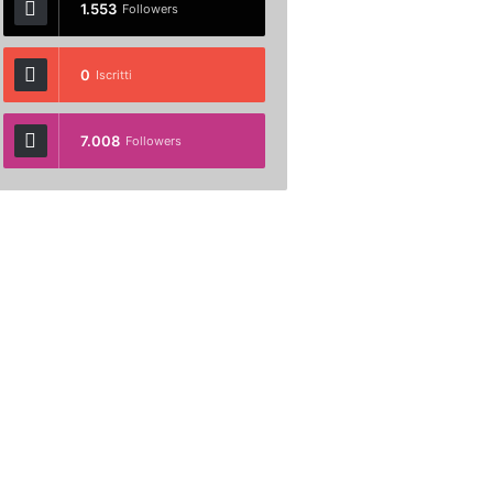
1.553
Followers
0
Iscritti
7.008
Followers