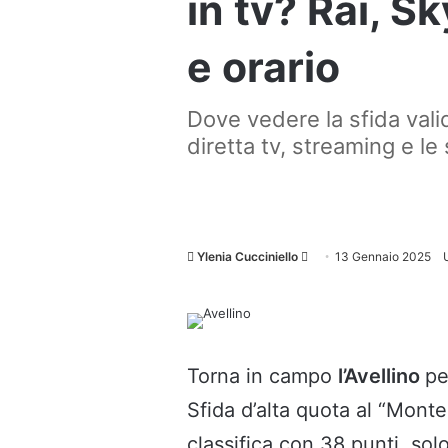
in tv? Rai, S
e orario
Dove vedere la sfida vali
diretta tv, streaming e le 
Invia
Ylenia Cucciniello
13 Gennaio 2025
un'email
Torna in campo
l’Avellino
pe
Sfida d’alta quota al “Monter
classifica con 38 punti, solo 