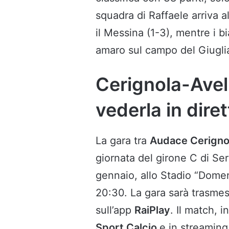
squadra di Raffaele arriva a
il Messina (1-3), mentre i 
amaro sul campo del Giuglian
Cerignola-Avel
vederla in dire
La gara tra
Audace Cerigno
giornata del girone C di Ser
gennaio, allo Stadio “Domeni
20:30. La gara sarà trasmes
sull’app
RaiPlay
. Il match, 
Sport Calcio
e in streaming