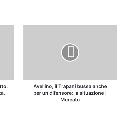
Avellino,
il
Trapani
bussa
anche
per
un
difensore:
la
situazione
tto.
Avellino, il Trapani bussa anche
|
ta.
per un difensore: la situazione |
Mercato
Mercato