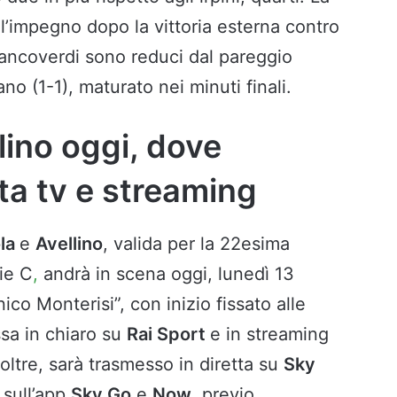
ll’impegno dopo la vittoria esterna contro
biancoverdi sono reduci dal pareggio
o (1-1), maturato nei minuti finali.
lino oggi, dove
tta tv e streaming
la
e
Avellino
,
valida per la 22esima
ie C
,
andrà in scena oggi, lunedì 13
co Monterisi”, con inizio fissato alle
sa in chiaro su
Rai Sport
e in streaming
inoltre, sarà trasmesso in diretta su
Sky
 sull’app
Sky Go
e
Now
, previo