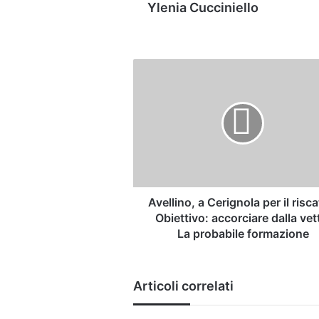
Ylenia Cucciniello
Avellino,
a
Cerignola
per
il
riscatto.
Obiettivo:
accorciare
dalla
vetta.
Avellino, a Cerignola per il risca
La
Obiettivo: accorciare dalla vet
probabile
La probabile formazione
formazione
Articoli correlati