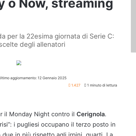
ky o Now, streaming
da per la 22esima giornata di Serie C:
scelte degli allenatori
Ultimo aggiornamento: 12 Gennaio 2025
1.427
1 minuto di lettura
r il Monday Night contro il
Cerignola
.
isi”: i pugliesi occupano il terzo posto in
due in più rispetto agli irpini, quarti. La