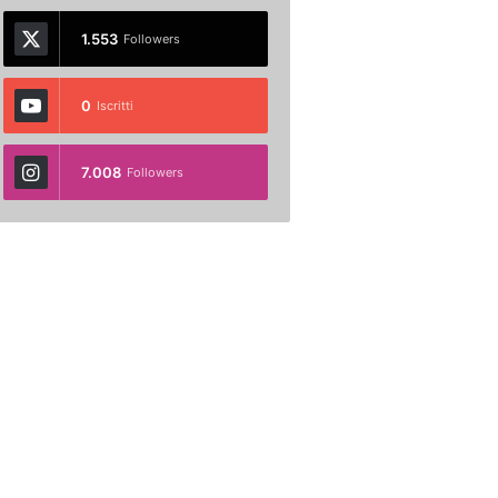
1.553
Followers
0
Iscritti
7.008
Followers