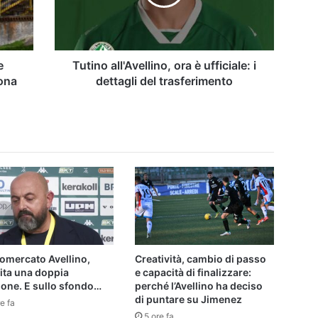
i
dettagli
del
trasferimento
e
Tutino all'Avellino, ora è ufficiale: i
rona
dettagli del trasferimento
omercato Avellino,
Creatività, cambio di passo
ita una doppia
e capacità di finalizzare:
ione. E sullo sfondo…
perché l’Avellino ha deciso
di puntare su Jimenez
e fa
5 ore fa