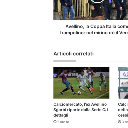
trampolino:
nel
mirino
c’è
il
Avellino, la Coppa Italia com
Verona
trampolino: nel mirino c’è il Ve
Articoli correlati
Calciomercato, l’ex Avellino
Calci
Sgarbi riparte dalla Serie C: i
defin
dettagli
cess
2 ore fa
3 or