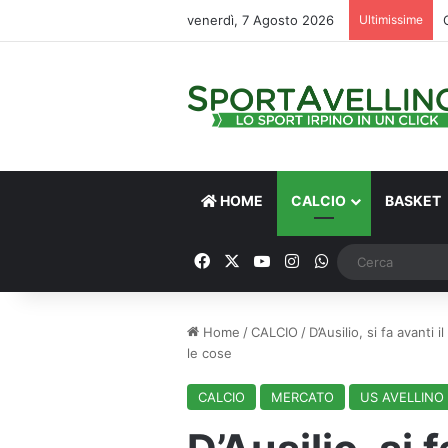
venerdì, 7 Agosto 2026
Ultimissime
HOME
CALCIO
BASKET
Facebook
X
You Tube
Instagram
WhatsApp
Home
/
CALCIO
/
D’Ausilio, si fa avant
le cose
CALCIO
MERCATO
US AVELLINO