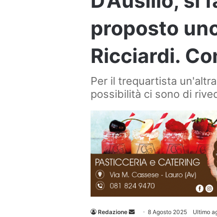
D’Ausilio, si 
proposto un
Ricciardi. C
Per il trequartista un'alt
possibilità ci sono di riv
Invia
Redazione
8 Agosto 2025
Ultimo a