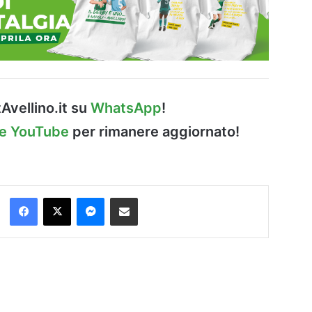
Avellino.it su
WhatsApp
!
le YouTube
per rimanere aggiornato!
Facebook
X
Messenger
Condividi via Email