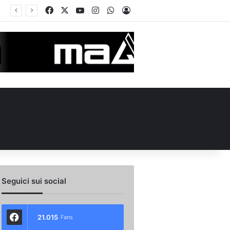
Facebook
X
You Tube
Instagram
WhatsApp
Accedi
Seguici sui social
21.015
Fans