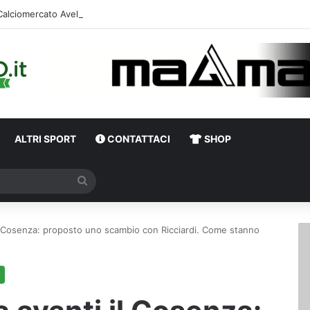
Calciomercato Avellino, definita una doppia cessione. E sullo sfondo…
ALTRI SPORT
CONTATTACI
SHOP
Cerca
i il Cosenza: proposto uno scambio con Ricciardi. Come stanno