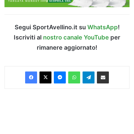
Segui SportAvellino.it su
WhatsApp
!
Iscriviti al
nostro canale YouTube
per
rimanere aggiornato!
Facebook
X
Messenger
WhatsApp
Telegram
Condividi via Email