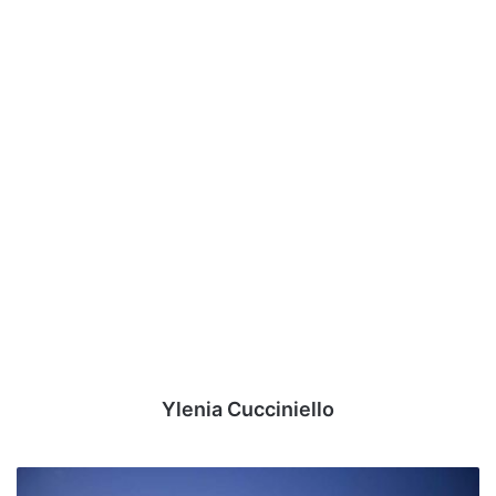
Ylenia Cucciniello
Serie