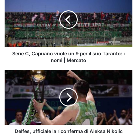
C,
Capuano
vuole
un
9
per
il
suo
Taranto:
Serie C, Capuano vuole un 9 per il suo Taranto: i
i
nomi | Mercato
nomi
|
Delfes,
Mercato
ufficiale
la
riconferma
di
Aleksa
Nikolic
Delfes, ufficiale la riconferma di Aleksa Nikolic