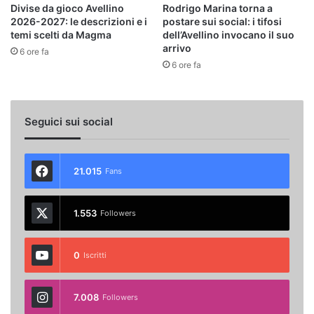
Divise da gioco Avellino
Rodrigo Marina torna a
2026-2027: le descrizioni e i
postare sui social: i tifosi
temi scelti da Magma
dell’Avellino invocano il suo
arrivo
6 ore fa
6 ore fa
Seguici sui social
21.015
Fans
1.553
Followers
0
Iscritti
7.008
Followers