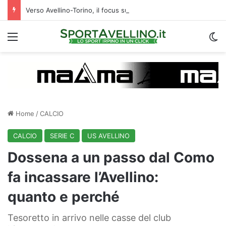
Verso Avellino-Torino, il focus sulla formazione granata
Menu
C
Home
/
CALCIO
CALCIO
SERIE C
US AVELLINO
Dossena a un passo dal Como
fa incassare l’Avellino:
quanto e perché
Tesoretto in arrivo nelle casse del club