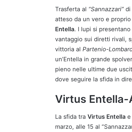
Trasferta al
“Sannazzari”
d
atteso da un vero e proprio
Entella
. I lupi si presentan
vantaggio sui diretti rivali,
vittoria al
Partenio-Lombar
un’Entella in grande spolver
pieno nelle ultime due usci
dove seguire la sfida in dir
Virtus Entella-A
La sfida tra
Virtus Entella
marzo, alle 15 al “Sannazzar