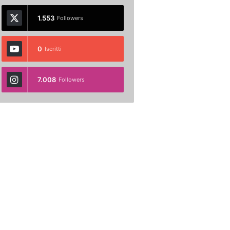
1.553
Followers
0
Iscritti
7.008
Followers