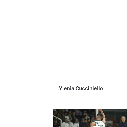
Ylenia Cucciniello
Straordinaria
Avellino
Basket,