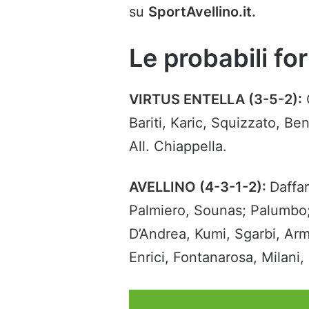
su
SportAvellino.it.
Le probabili fo
VIRTUS ENTELLA (3-5-2):
C
Bariti, Karic, Squizzato, B
All. Chiappella.
AVELLINO (4-3-1-2):
Daffar
Palmiero, Sounas; Palumbo; T
D’Andrea, Kumi, Sgarbi, Arme
Enrici, Fontanarosa, Milani, I