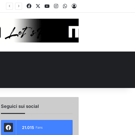
Facebook
X
You Tube
Instagram
WhatsApp
Accedi
Seguici sui social
21.015
Fans