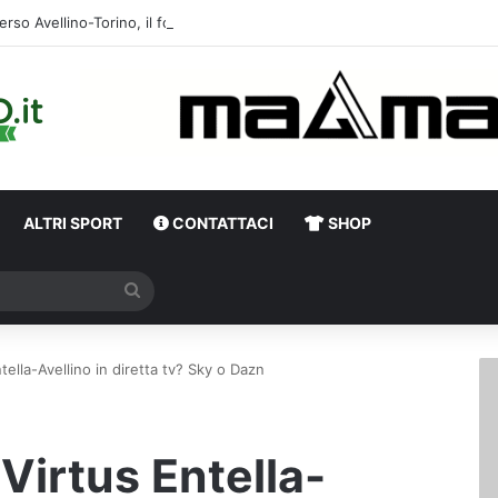
erso Avellino-Torino, il focus sulla formazione granata
ALTRI SPORT
CONTATTACI
SHOP
Cerca
ella-Avellino in diretta tv? Sky o Dazn
Virtus Entella-