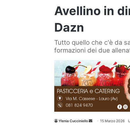
Avellino in d
Dazn
Tutto quello che c'è da sa
formazioni dei due allena
Invia
Ylenia Cucciniello
15 Marzo 2026
U
un'email