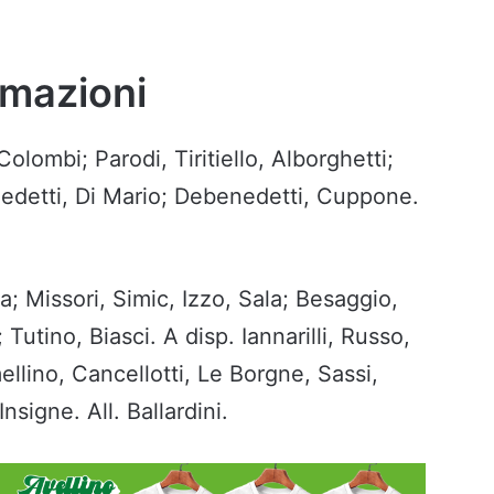
rmazioni
olombi; Parodi, Tiritiello, Alborghetti;
enedetti, Di Mario; Debenedetti, Cuppone.
a; Missori, Simic, Izzo, Sala; Besaggio,
utino, Biasci. A disp. Iannarilli, Russo,
llino, Cancellotti, Le Borgne, Sassi,
nsigne. All. Ballardini.