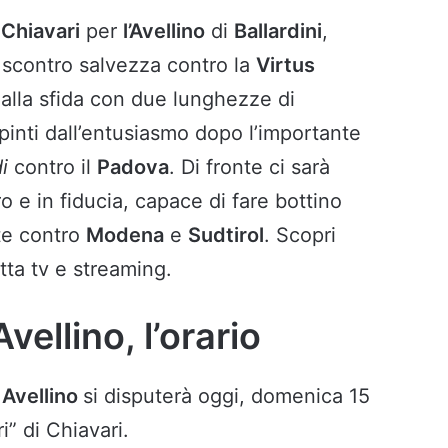
i
Chiavari
per
l’Avellino
di
Ballardini
,
 scontro salvezza contro la
Virtus
o alla sfida con due lunghezze di
 spinti dall’entusiasmo dopo l’importante
di
contro il
Padova
. Di fronte ci sarà
o e in fiducia, capace di fare bottino
te contro
Modena
e
Sudtirol
. Scopri
etta tv e streaming.
vellino, l’orario
e
Avellino
si disputerà oggi, domenica 15
i” di Chiavari.