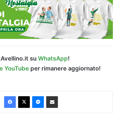
Avellino.it su
WhatsApp
!
le YouTube
per rimanere aggiornato!
Facebook
X
Messenger
Condividi via Email