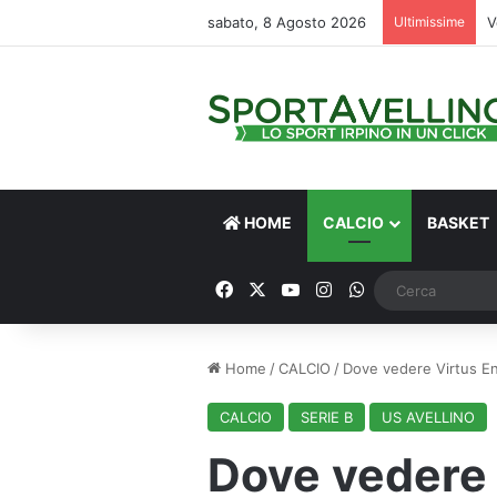
sabato, 8 Agosto 2026
Ultimissime
V
HOME
CALCIO
BASKET
Facebook
X
You Tube
Instagram
WhatsApp
Home
/
CALCIO
/
Dove vedere Virtus Ent
CALCIO
SERIE B
US AVELLINO
Dove vedere 