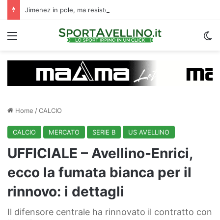
Jimenez in pole, ma resistono altri due nomi: il borsino della trequarti | Calciomercato Avellino
Menu
C
Home
/
CALCIO
CALCIO
MERCATO
SERIE B
US AVELLINO
UFFICIALE – Avellino-Enrici,
ecco la fumata bianca per il
rinnovo: i dettagli
Il difensore centrale ha rinnovato il contratto con