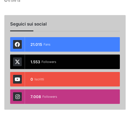
6 ore fa
Seguici sui social
21.015
Fans
1.553
Followers
0
Iscritti
7.008
Followers