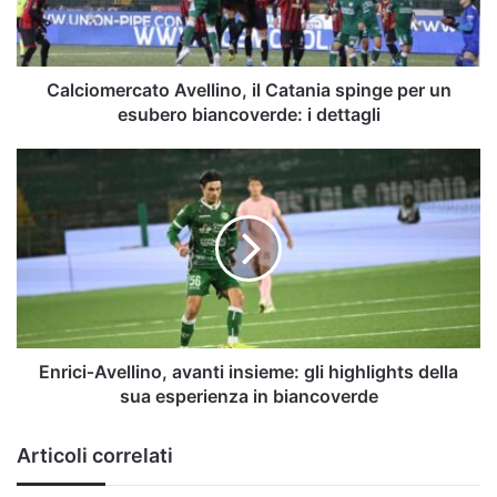
un
esubero
biancoverde:
i
Calciomercato Avellino, il Catania spinge per un
dettagli
esubero biancoverde: i dettagli
Enrici‑Avellino,
avanti
insieme:
gli
highlights
della
sua
esperienza
in
biancoverde
Enrici‑Avellino, avanti insieme: gli highlights della
sua esperienza in biancoverde
Articoli correlati