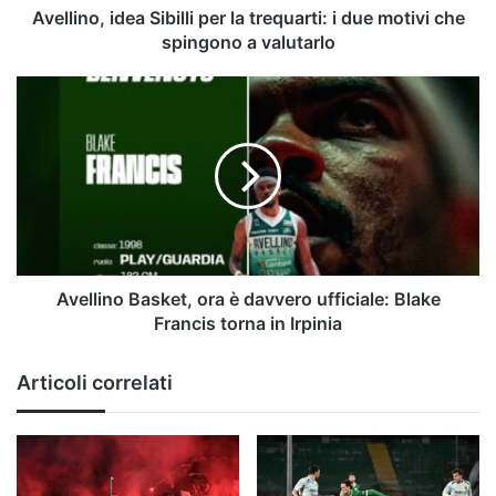
che
Avellino, idea Sibilli per la trequarti: i due motivi che
spingono
spingono a valutarlo
a
valutarlo
Avellino
Basket,
ora
è
davvero
ufficiale:
Blake
Francis
torna
in
Avellino Basket, ora è davvero ufficiale: Blake
Irpinia
Francis torna in Irpinia
Articoli correlati