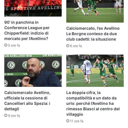
90’ in panchina in
Conference League per
Calciomercato, l’ex Avellino
Chipperfield: indizio di
Le Borgne conteso da due
mercato per l’Avellino?
club cadetti: la situazione
5 ore fa
6 ore fa
Calciomercato Avellino,
La doppia cifra, la
ufficiale la cessione di
compatibilità e un dato da
Cancellieri allo Spezia: i
urlo: perché l’Avellino ha
dettagli
rimesso Biasci al centro del
villaggio
9 ore fa
11 ore fa