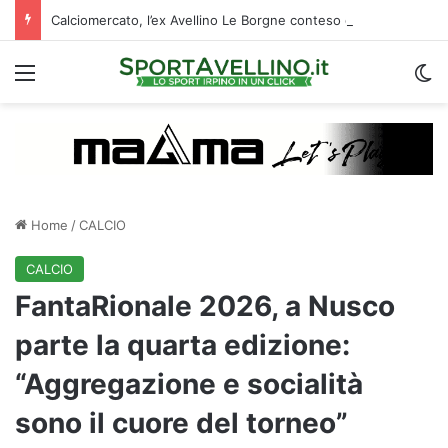
Calciomercato, l’ex Avellino Le Borgne conteso da due club cadetti: la situazione
Menu
C
Home
/
CALCIO
CALCIO
FantaRionale 2026, a Nusco
parte la quarta edizione:
“Aggregazione e socialità
sono il cuore del torneo”