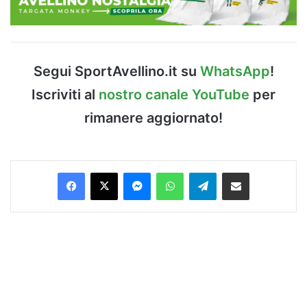
Segui SportAvellino.it su
WhatsApp
!
Iscriviti al
nostro canale YouTube
per
rimanere aggiornato!
Facebook
X
Messenger
WhatsApp
Telegram
Condividi via Email