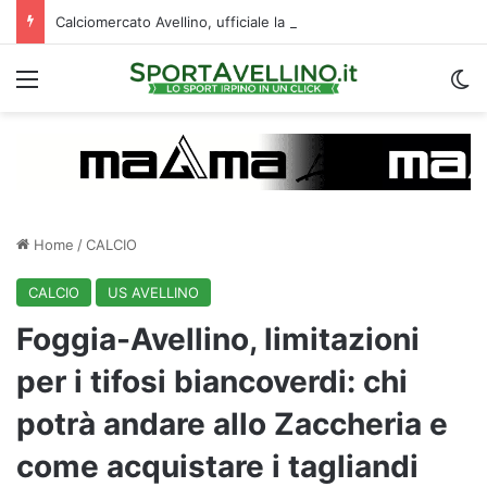
Calciomercato Avellino, ufficiale la cessione di Cancellieri allo Spezia: i dettagli
Menu
C
Home
/
CALCIO
CALCIO
US AVELLINO
Foggia-Avellino, limitazioni
per i tifosi biancoverdi: chi
potrà andare allo Zaccheria e
come acquistare i tagliandi