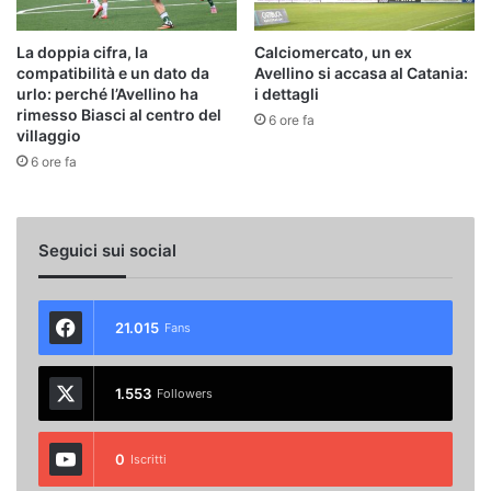
La doppia cifra, la
Calciomercato, un ex
compatibilità e un dato da
Avellino si accasa al Catania:
urlo: perché l’Avellino ha
i dettagli
rimesso Biasci al centro del
6 ore fa
villaggio
6 ore fa
Seguici sui social
21.015
Fans
1.553
Followers
0
Iscritti