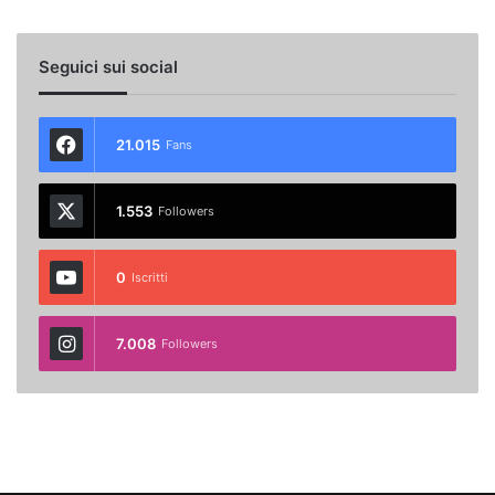
Seguici sui social
21.015
Fans
1.553
Followers
0
Iscritti
7.008
Followers