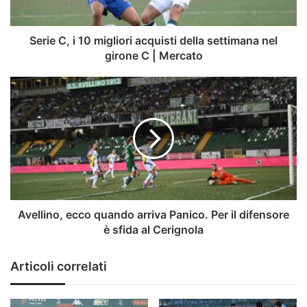
settimana
nel
girone
Serie C, i 10 migliori acquisti della settimana nel
C
girone C | Mercato
|
Mercato
Avellino,
ecco
quando
arriva
Panico.
Per
il
difensore
è
sfida
Avellino, ecco quando arriva Panico. Per il difensore
al
è sfida al Cerignola
Cerignola
Articoli correlati