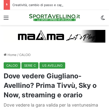
Creatività, cambio di passo e capacità di finalizzare: perché l’Avellino ha deciso di puntare su Jimenez
Menu
C
Home
/
CALCIO
CALCIO
SERIE C
US AVELLINO
Dove vedere Giugliano-
Avellino? Prima Tivvù, Sky o
Now, streaming e orario
Dove vedere la gara valida per la ventunesima