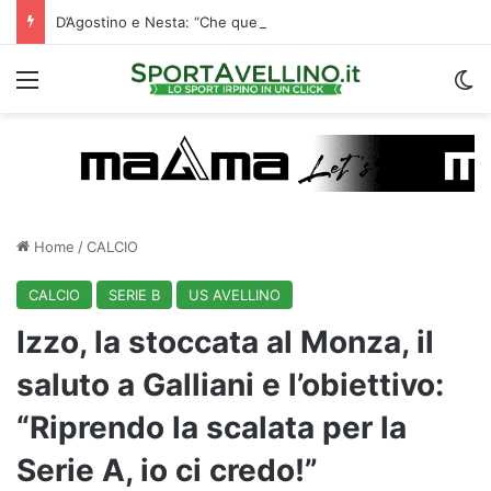
D’Agostino e Nesta: “Che questa passione ci accompagni durante la stagione”. Su mercato e stadio…
Menu
C
Home
/
CALCIO
CALCIO
SERIE B
US AVELLINO
Izzo, la stoccata al Monza, il
saluto a Galliani e l’obiettivo:
“Riprendo la scalata per la
Serie A, io ci credo!”