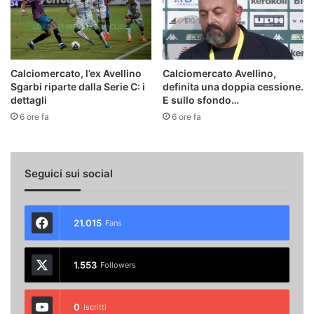
Calciomercato, l’ex Avellino
Calciomercato Avellino,
Sgarbi riparte dalla Serie C: i
definita una doppia cessione.
dettagli
E sullo sfondo…
6 ore fa
6 ore fa
Seguici sui social
21.015
Fans
1.553
Followers
0
Iscritti