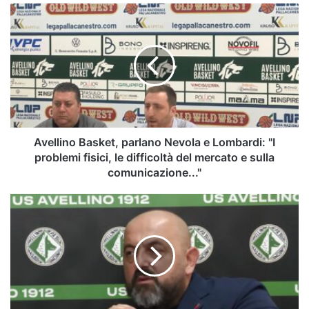
Avellino
Basket,
parlano
Nevola
e
Lombardi:
"I
problemi
fisici,
le
Avellino Basket, parlano Nevola e Lombardi: "I
difficoltà
problemi fisici, le difficoltà del mercato e sulla
del
comunicazione..."
mercato
e
In
sulla
gol
comunicazione..."
con
il
De
Graafschap,
Boersma
glissa