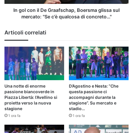
sul
mercato:
In gol con il De Graafschap, Boersma glissa sul
"Se
mercato: "Se c'è qualcosa di concreto…"
c'è
qualcosa
Articoli correlati
di
concreto…"
Una notte di enorme
D’Agostino e Nesta: “Che
passione biancoverde in
questa passione ci
Piazza Libertà: l’Avellino si
accompagni durante la
proietta verso la nuova
stagione”. Su mercato e
stagione
stadio…
1 ora fa
1 ora fa