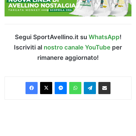
Segui SportAvellino.it su
WhatsApp
!
Iscriviti al
nostro canale YouTube
per
rimanere aggiornato!
Facebook
X
Messenger
WhatsApp
Telegram
Condividi via Email