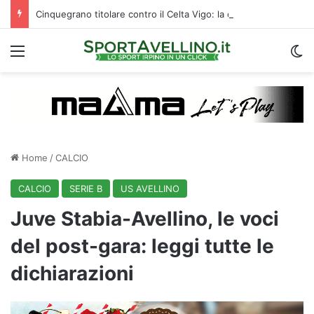
Cinquegrano titolare contro il Celta Vigo: la curiosità sul ruolo e l’attesa dell’Avellino
Menu
C
Home
/
CALCIO
CALCIO
SERIE B
US AVELLINO
Juve Stabia-Avellino, le voci
del post-gara: leggi tutte le
dichiarazioni