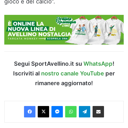
gioco e del calcio”.
Segui SportAvellino.it su
WhatsApp
!
Iscriviti al
nostro canale YouTube
per
rimanere aggiornato!
Facebook
X
Messenger
WhatsApp
Telegram
Condividi via Email