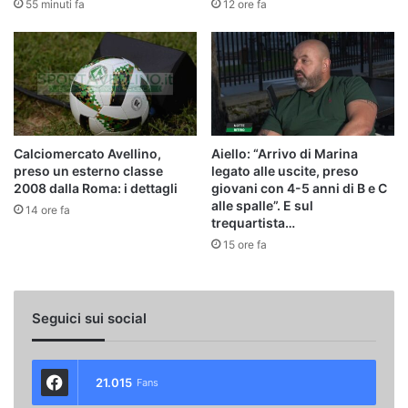
55 minuti fa
12 ore fa
Calciomercato Avellino,
Aiello: “Arrivo di Marina
preso un esterno classe
legato alle uscite, preso
2008 dalla Roma: i dettagli
giovani con 4-5 anni di B e C
alle spalle”. E sul
14 ore fa
trequartista…
15 ore fa
Seguici sui social
21.015
Fans