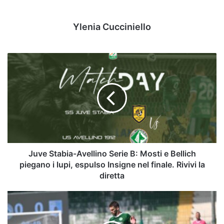
Ylenia Cucciniello
Juve
Stabia-
Avellino
Serie
B:
Mosti
e
Bellich
piegano
i
Juve Stabia-Avellino Serie B: Mosti e Bellich
lupi,
piegano i lupi, espulso Insigne nel finale. Rivivi la
espulso
diretta
Insigne
nel
Juve
finale.
Stabia-
Rivivi
Avellino,