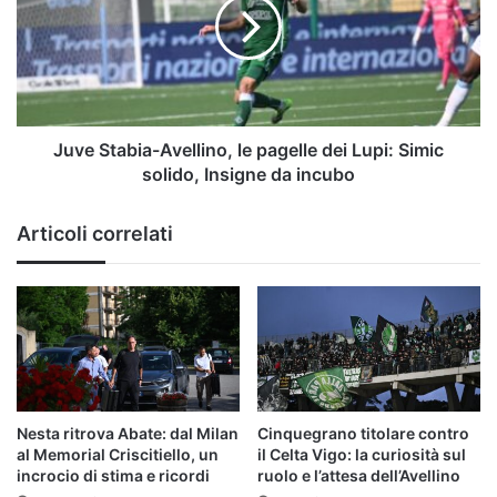
la
le
diretta
pagelle
dei
Lupi:
Simic
solido,
Insigne
Juve Stabia-Avellino, le pagelle dei Lupi: Simic
da
solido, Insigne da incubo
incubo
Articoli correlati
Nesta ritrova Abate: dal Milan
Cinquegrano titolare contro
al Memorial Criscitiello, un
il Celta Vigo: la curiosità sul
incrocio di stima e ricordi
ruolo e l’attesa dell’Avellino