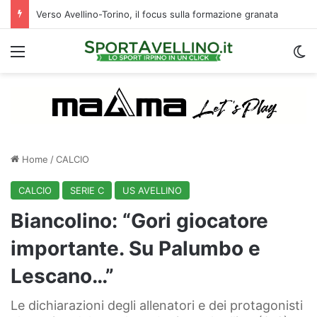
Verso Avellino-Torino, il focus sulla formazione granata
Menu
C
Home
/
CALCIO
CALCIO
SERIE C
US AVELLINO
Biancolino: “Gori giocatore
importante. Su Palumbo e
Lescano…”
Le dichiarazioni degli allenatori e dei protagonisti