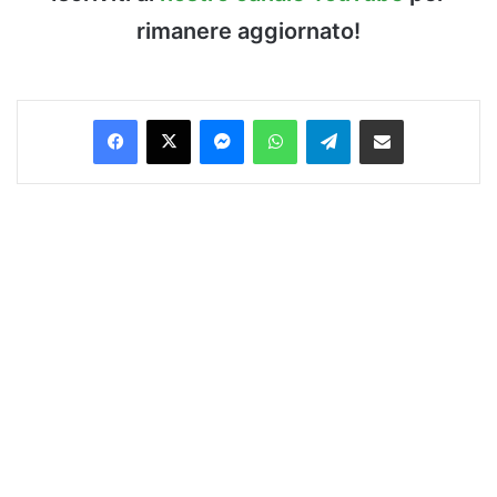
rimanere aggiornato!
Facebook
X
Messenger
WhatsApp
Telegram
Condividi via Email