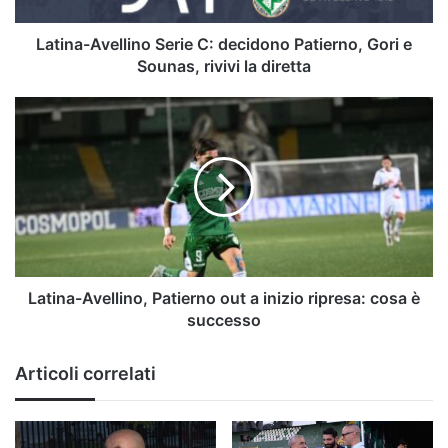
Sounas,
rivivi
Latina-Avellino Serie C: decidono Patierno, Gori e
la
Sounas, rivivi la diretta
diretta
Latina-
Avellino,
Patierno
out
a
inizio
ripresa:
cosa
è
successo
Latina-Avellino, Patierno out a inizio ripresa: cosa è
successo
Articoli correlati