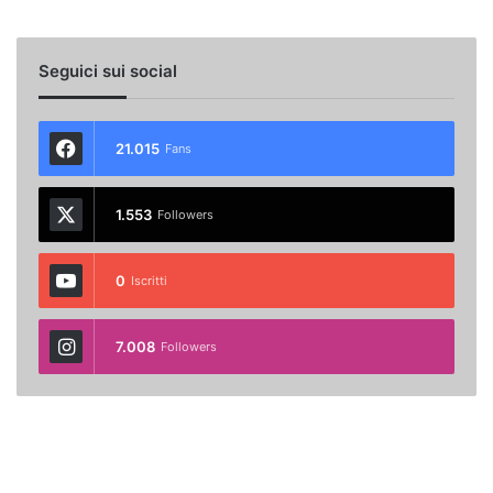
Seguici sui social
21.015
Fans
1.553
Followers
0
Iscritti
7.008
Followers