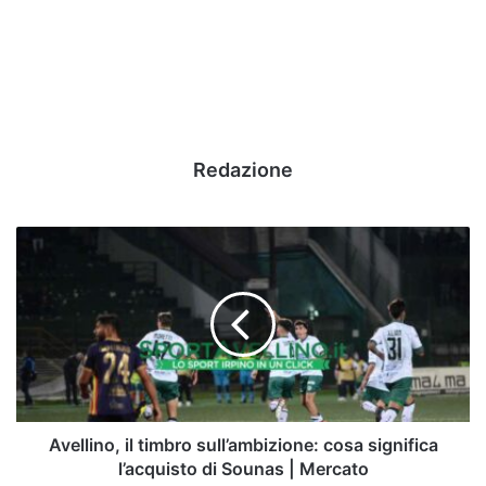
Redazione
Avellino,
il
timbro
sull’ambizione:
cosa
significa
l’acquisto
di
Sounas
|
Avellino, il timbro sull’ambizione: cosa significa
Mercato
l’acquisto di Sounas | Mercato