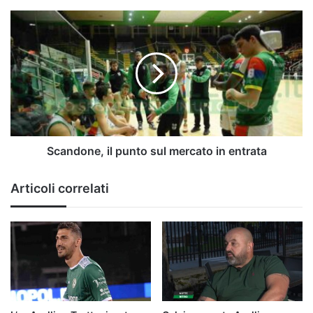
Scandone,
il
punto
sul
mercato
in
entrata
Scandone, il punto sul mercato in entrata
Articoli correlati