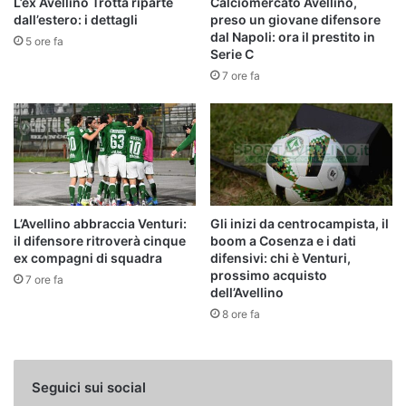
L’ex Avellino Trotta riparte
Calciomercato Avellino,
dall’estero: i dettagli
preso un giovane difensore
dal Napoli: ora il prestito in
5 ore fa
Serie C
7 ore fa
L’Avellino abbraccia Venturi:
Gli inizi da centrocampista, il
il difensore ritroverà cinque
boom a Cosenza e i dati
ex compagni di squadra
difensivi: chi è Venturi,
prossimo acquisto
7 ore fa
dell’Avellino
8 ore fa
Seguici sui social