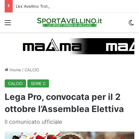
L’ex Avellino Trotta riparte dall’estero: i dettagli
Menu
C
Home
/
CALCIO
CALCIO
SERIE C
Lega Pro, convocata per il 2
ottobre l’Assemblea Elettiva
Il comunicato ufficiale