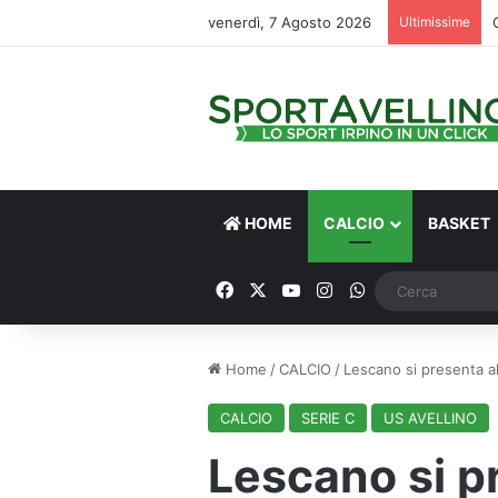
venerdì, 7 Agosto 2026
Ultimissime
HOME
CALCIO
BASKET
Facebook
X
You Tube
Instagram
WhatsApp
Home
/
CALCIO
/
Lescano si presenta al
CALCIO
SERIE C
US AVELLINO
Lescano si p