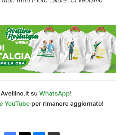
fuori tutto il loro calore. Ci vediamo
Avellino.it su
WhatsApp
!
le YouTube
per rimanere aggiornato!
Facebook
X
Messenger
Condividi via Email