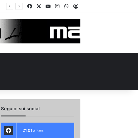
Facebook
X
You Tube
Instagram
WhatsApp
Accedi
 l’ex Avellino Le Borgne conteso da due club cadetti: la situazione
Seguici sui social
21.015
Fans