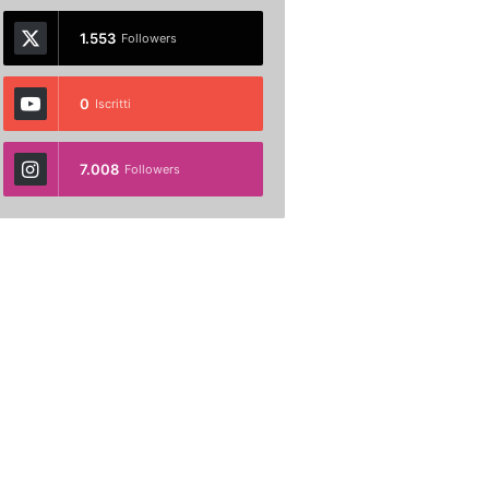
1.553
Followers
0
Iscritti
7.008
Followers