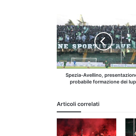
Spezia-
Avellino,
presentazione
e
probabile
formazione
dei
lupi
Spezia-Avellino, presentazion
probabile formazione dei lup
Articoli correlati