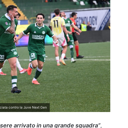
sciata contro la Juve Next Gen
sere arrivato in una grande squadra”
,