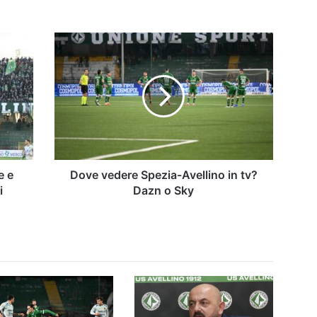
Dove
vedere
Spezia-
Avellino
in
tv?
Dazn
o
Sky
e e
Dove vedere Spezia-Avellino in tv?
i
Dazn o Sky