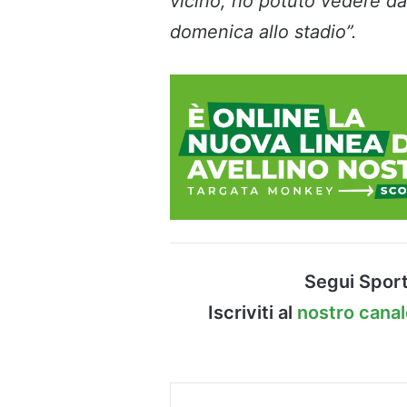
vicino, ho potuto vedere da 
domenica allo stadio”.
Segui Sport
Iscriviti al
nostro cana