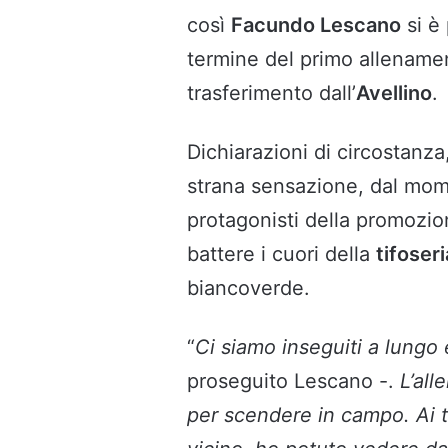
così
Facundo Lescano
si è 
termine del primo allenamen
trasferimento dall’
Avellino
.
Dichiarazioni di circostan
strana sensazione, dal mome
protagonisti della promozion
battere i cuori della
tifoser
biancoverde.
“
Ci siamo inseguiti a lungo 
proseguito Lescano -.
L’al
per scendere in campo. Ai ti