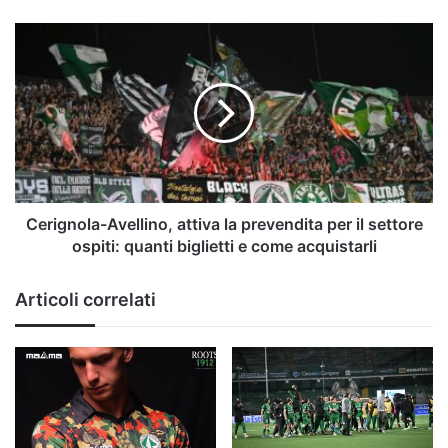
Cerignola-
Avellino,
attiva
la
prevendita
per
il
settore
ospiti:
quanti
Cerignola-Avellino, attiva la prevendita per il settore
biglietti
ospiti: quanti biglietti e come acquistarli
e
come
Articoli correlati
acquistarli