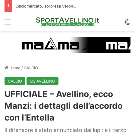
Calciomercato, sorpresa Verona: vicino un ex centrocampista dell’Avellino
Menu
C
Home
/
CALCIO
CALCIO
US AVELLINO
UFFICIALE – Avellino, ecco
Manzi: i dettagli dell’accordo
con l’Entella
Il difensore è stato annunciato dai lupi: è il terzo