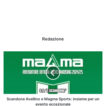
Redazione
Scandone
Avellino
e
Magma
Sports:
insieme
per
un
evento
eccezionale
Scandone Avellino e Magma Sports: insieme per un
evento eccezionale