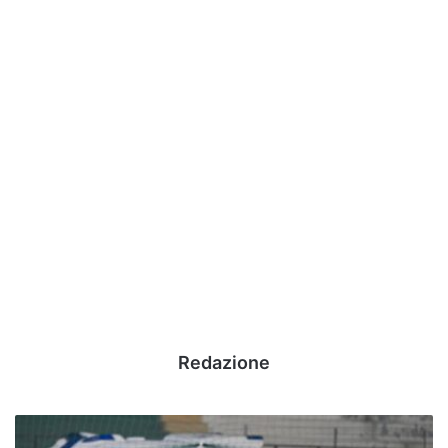
Redazione
Serie
B,