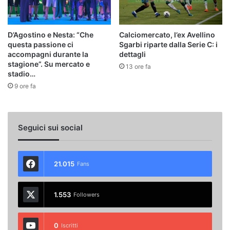
D’Agostino e Nesta: “Che
Calciomercato, l’ex Avellino
questa passione ci
Sgarbi riparte dalla Serie C: i
accompagni durante la
dettagli
stagione”. Su mercato e
13 ore fa
stadio…
9 ore fa
Seguici sui social
21.015
Fans
1.553
Followers
0
Iscritti