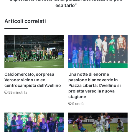
può
esaltarlo”
esaltarlo”
Articoli correlati
Calciomercato, sorpresa
Una notte di enorme
Verona: vicino un ex
passione biancoverde in
centrocampista dell’Avellino
Piazza Libertà: l’Avellino si
proietta verso la nuova
59 minuti fa
stagione
9 ore fa