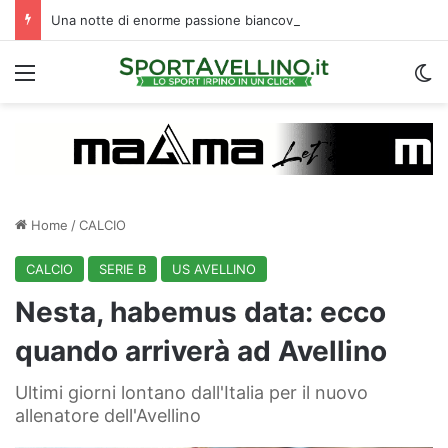
Una notte di enorme passione biancoverde in Piazza Libertà: l’Avellino si proietta verso la nuova stagione
Menu
C
Home
/
CALCIO
CALCIO
SERIE B
US AVELLINO
Nesta, habemus data: ecco
quando arriverà ad Avellino
Ultimi giorni lontano dall'Italia per il nuovo
allenatore dell'Avellino