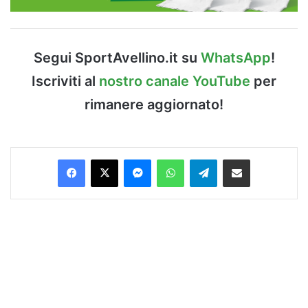
Segui SportAvellino.it su
WhatsApp
!
Iscriviti al
nostro canale YouTube
per
rimanere aggiornato!
Facebook
X
Messenger
WhatsApp
Telegram
Condividi via Email