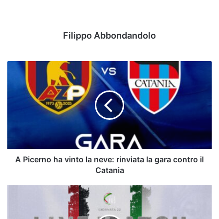
Filippo Abbondandolo
A
Picerno
ha
vinto
la
neve:
rinviata
la
gara
contro
A Picerno ha vinto la neve: rinviata la gara contro il
il
Catania
Catania
L'Avellino
rimonta
il