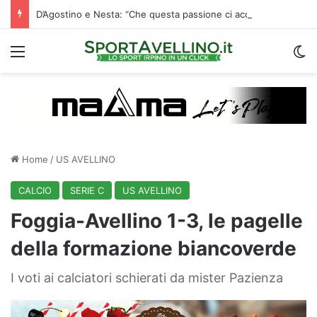
D’Agostino e Nesta: “Che questa passione ci accompagni durante la stagione”. Su mercato e stadio…
Menu
C
Home
/
US AVELLINO
CALCIO
SERIE C
US AVELLINO
Foggia-Avellino 1-3, le pagelle
della formazione biancoverde
I voti ai calciatori schierati da mister Pazienza