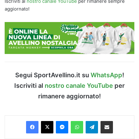
Iscriviti al
nostro canale YouTube
per rimanere sempre
aggiornato!
Segui SportAvellino.it su
WhatsApp
!
Iscriviti al
nostro canale YouTube
per
rimanere aggiornato!
Facebook
X
Messenger
WhatsApp
Telegram
Condividi via Email