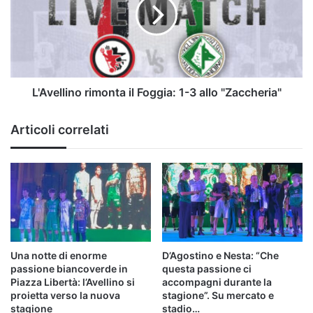
Foggia:
1-
3
allo
"Zaccheria"
L'Avellino rimonta il Foggia: 1-3 allo "Zaccheria"
Articoli correlati
Una notte di enorme
D’Agostino e Nesta: “Che
passione biancoverde in
questa passione ci
Piazza Libertà: l’Avellino si
accompagni durante la
proietta verso la nuova
stagione”. Su mercato e
stagione
stadio…