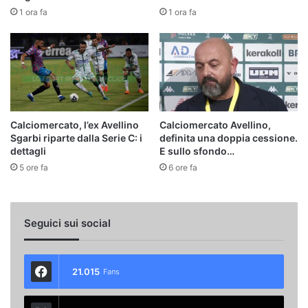
1 ora fa
1 ora fa
Calciomercato, l’ex Avellino
Calciomercato Avellino,
Sgarbi riparte dalla Serie C: i
definita una doppia cessione.
dettagli
E sullo sfondo…
5 ore fa
6 ore fa
Seguici sui social
21.015
Fans