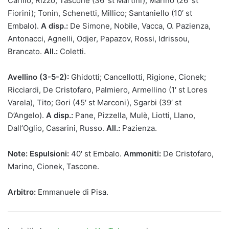
Carillo, Rizzo; Tascone (36′ st Martini), Marino (26′ st
Fiorini); Tonin, Schenetti, Millico; Santaniello (10′ st
Embalo).
A disp.:
De Simone, Nobile, Vacca, O. Pazienza,
Antonacci, Agnelli, Odjer, Papazov, Rossi, Idrissou,
Brancato.
All.:
Coletti.
Avellino (3-5-2):
Ghidotti; Cancellotti, Rigione, Cionek;
Ricciardi, De Cristofaro, Palmiero, Armellino (1′ st Lores
Varela), Tito; Gori (45′ st Marconi), Sgarbi (39′ st
D’Angelo).
A disp.:
Pane, Pizzella, Mulè, Liotti, Llano,
Dall’Oglio, Casarini, Russo.
All.:
Pazienza.
Note: Espulsioni:
40′ st Embalo.
Ammoniti:
De Cristofaro,
Marino, Cionek, Tascone.
Arbitro:
Emmanuele di Pisa.