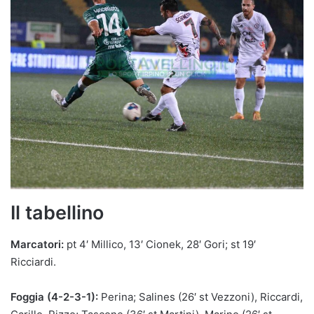
Il tabellino
Marcatori:
pt 4′ Millico, 13′ Cionek, 28′ Gori; st 19′
Ricciardi.
Foggia (4-2-3-1):
Perina; Salines (26′ st Vezzoni), Riccardi,