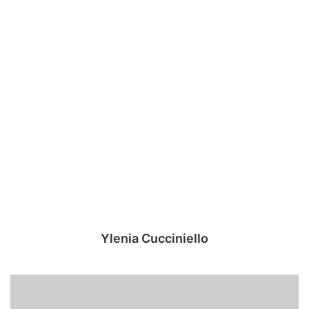
Ylenia Cucciniello
Serie
C,