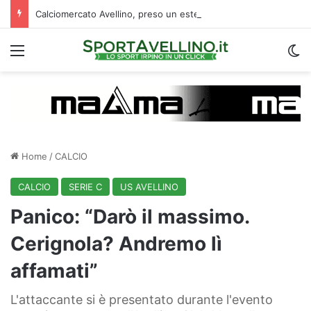
Calciomercato Avellino, preso un esterno classe 2008 dalla Roma: i dettagli
Menu
C
Home
/
CALCIO
CALCIO
SERIE C
US AVELLINO
Panico: “Darò il massimo.
Cerignola? Andremo lì
affamati”
L'attaccante si è presentato durante l'evento