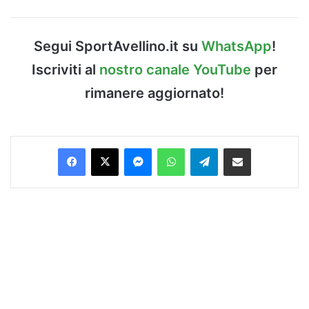
Segui SportAvellino.it su
WhatsApp
!
Iscriviti al
nostro canale YouTube
per
rimanere aggiornato!
Facebook
X
Messenger
WhatsApp
Telegram
Condividi via Email