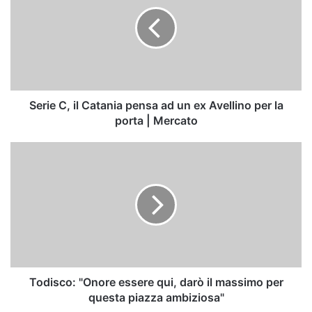
il
Catania
pensa
ad
un
ex
Avellino
per
Serie C, il Catania pensa ad un ex Avellino per la
la
porta | Mercato
porta
|
Todisco:
Mercato
"Onore
essere
qui,
darò
il
massimo
per
questa
piazza
Todisco: "Onore essere qui, darò il massimo per
ambiziosa"
questa piazza ambiziosa"