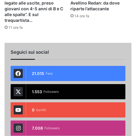
legato alle uscite, preso
Avellino Redan: da dove
giovani con 4-5 anni di B e C
riparte l’attaccante
alle spalle”. E sul
14 ore fa
trequartista…
11 ore fa
Seguici sui social
21.015
Fans
1.553
Followers
0
Iscritti
7.008
Followers