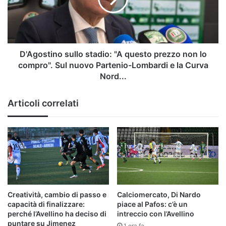
prezzo
non
lo
compro".
Sul
D'Agostino sullo stadio: "A questo prezzo non lo
nuovo
compro". Sul nuovo Partenio-Lombardi e la Curva
Partenio-
Nord...
Lombardi
e
Articoli correlati
la
Curva
Nord...
Creatività, cambio di passo e
Calciomercato, Di Nardo
capacità di finalizzare:
piace al Pafos: c’è un
perché l’Avellino ha deciso di
intreccio con l’Avellino
puntare su Jimenez
1 ora fa