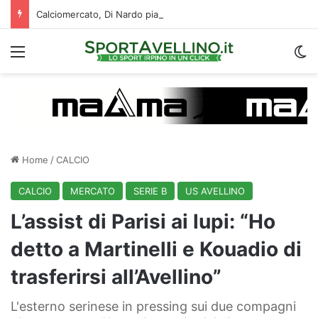
Calciomercato, Di Nardo piace al Pafos: c’è un intreccio con l’Avellino
Menu
C
Home
/
CALCIO
CALCIO
MERCATO
SERIE B
US AVELLINO
L’assist di Parisi ai lupi: “Ho
detto a Martinelli e Kouadio di
trasferirsi all’Avellino”
L'esterno serinese in pressing sui due compagni