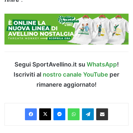
Segui SportAvellino.it su
WhatsApp
!
Iscriviti al
nostro canale YouTube
per
rimanere aggiornato!
Facebook
X
Messenger
WhatsApp
Telegram
Condividi via Email