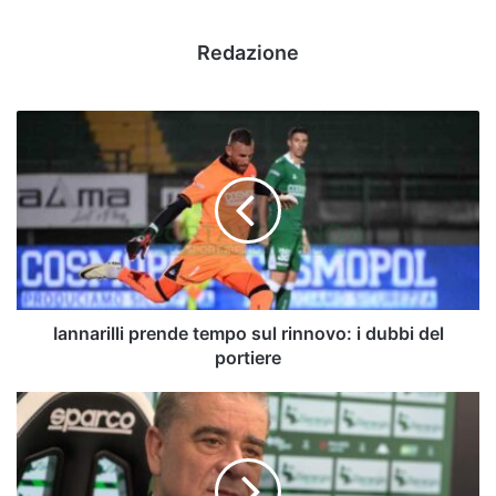
Redazione
Iannarilli
prende
tempo
sul
rinnovo:
i
dubbi
del
portiere
Iannarilli prende tempo sul rinnovo: i dubbi del
portiere
D'Agostino
sullo
stadio:
"A
questo