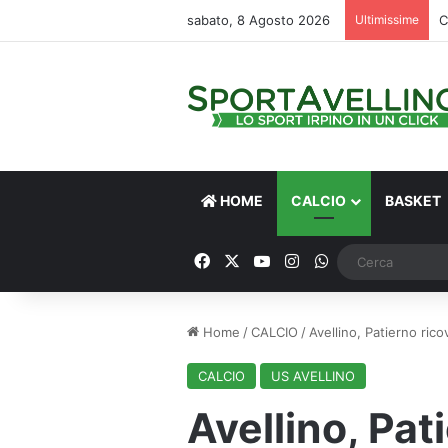
sabato, 8 Agosto 2026
Ultimissime
C
HOME
CALCIO
BASKET
Facebook
X
You Tube
Instagram
WhatsApp
Home
/
CALCIO
/
Avellino, Patierno rico
CALCIO
US AVELLINO
Avellino, Pat