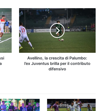
Avellino,
la
crescita
di
Palumbo:
l’ex
Juventus
brilla
per
il
ssi
Avellino, la crescita di Palumbo:
contributo
a
l’ex Juventus brilla per il contributo
difensivo
difensivo