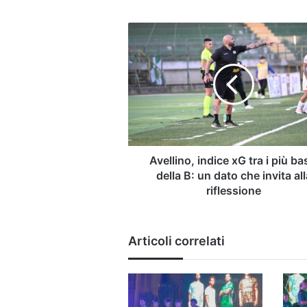
Avellino,
indice
xG
tra
i
più
bassi
della
B:
un
Avellino, indice xG tra i più ba
dato
della B: un dato che invita all
che
riflessione
invita
alla
riflessione
Articoli correlati