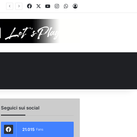
Facebook
X
You Tube
Instagram
WhatsApp
Accedi
Seguici sui social
21.015
Fans