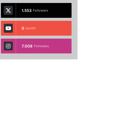
1.553
Followers
0
Iscritti
7.008
Followers