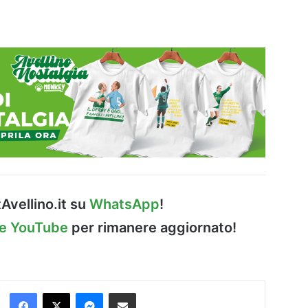
Avellino.it su
WhatsApp
!
le YouTube
per rimanere aggiornato!
Facebook
X
Messenger
Condividi via Email