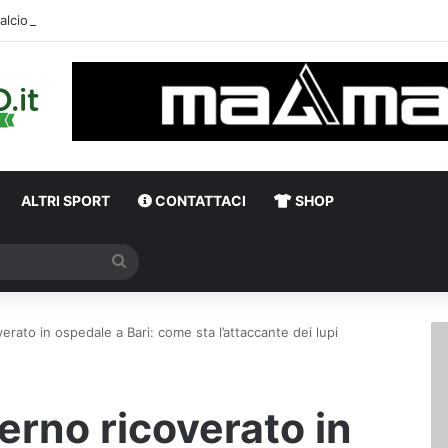
alciomercato, l’ex Avellino Sgarbi riparte dalla Serie C: i dettagli
ALTRI SPORT
CONTATTACI
SHOP
Cerca
verato in ospedale a Bari: come sta l’attaccante dei lupi
ierno ricoverato in