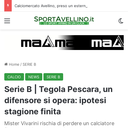
Calciomercato Avellino, preso un esterno classe 2008 dalla Roma: i dettagli
Menu
C
Home
/
SERIE B
CALCIO
NEWS
SERIE B
Serie B | Tegola Pescara, un
difensore si opera: ipotesi
stagione finita
Mister Vivarini rischia di perdere un calciatore