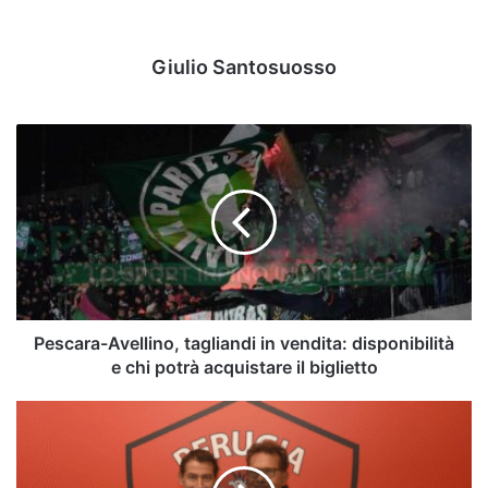
Giulio Santosuosso
Pescara-
Avellino,
tagliandi
in
vendita:
disponibilità
e
chi
potrà
acquistare
Pescara-Avellino, tagliandi in vendita: disponibilità
il
e chi potrà acquistare il biglietto
biglietto
Il
Perugia
saluta
Braglia