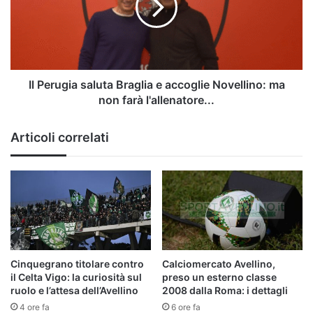
e
accoglie
Novellino:
ma
non
farà
Il Perugia saluta Braglia e accoglie Novellino: ma
l'allenatore...
non farà l'allenatore...
Articoli correlati
Cinquegrano titolare contro
Calciomercato Avellino,
il Celta Vigo: la curiosità sul
preso un esterno classe
ruolo e l’attesa dell’Avellino
2008 dalla Roma: i dettagli
4 ore fa
6 ore fa