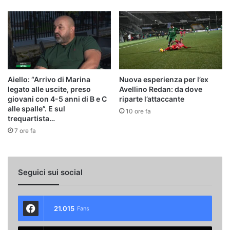
Aiello: “Arrivo di Marina
Nuova esperienza per l’ex
legato alle uscite, preso
Avellino Redan: da dove
giovani con 4-5 anni di B e C
riparte l’attaccante
alle spalle”. E sul
10 ore fa
trequartista…
7 ore fa
Seguici sui social
21.015
Fans