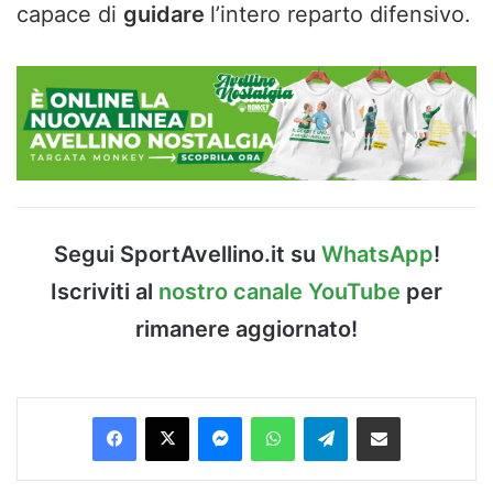
capace di
guidare
l’intero reparto difensivo.
Segui SportAvellino.it su
WhatsApp
!
Iscriviti al
nostro canale YouTube
per
rimanere aggiornato!
Facebook
X
Messenger
WhatsApp
Telegram
Condividi via Email