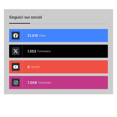
Seguici sui social
21.015
Fans
1.553
Followers
0
Iscritti
7.008
Followers