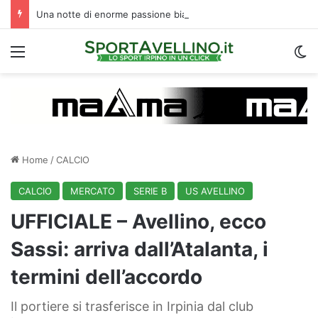
Una notte di enorme passione biancoverde in Piazza Libertà: l’Avellino si proietta verso la nuova stagione
Menu
C
Home
/
CALCIO
CALCIO
MERCATO
SERIE B
US AVELLINO
UFFICIALE – Avellino, ecco
Sassi: arriva dall’Atalanta, i
termini dell’accordo
Il portiere si trasferisce in Irpinia dal club