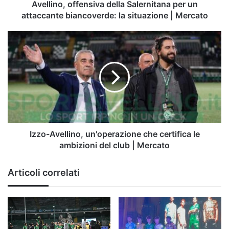
situazione
Avellino, offensiva della Salernitana per un
|
attaccante biancoverde: la situazione | Mercato
Mercato
Izzo-
Avellino,
un'operazione
che
certifica
le
ambizioni
del
club
|
Izzo-Avellino, un'operazione che certifica le
Mercato
ambizioni del club | Mercato
Articoli correlati