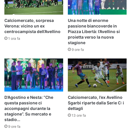
Calciomercato, sorpresa
Una notte di enorme
Verona: vicino un ex
passione biancoverde in
centrocampista dell’Avellino
Piazza Libertà: l’Avellino si
proietta verso la nuova
1 ora fa
stagione
9 ore fa
D’Agostino e Nesta: “Che
Calciomercato, l’ex Avellino
questa passione ci
Sgarbi riparte dalla Serie C: i
accompagni durante la
dettagli
stagione”. Su mercato e
13 ore fa
stadio…
9 ore fa