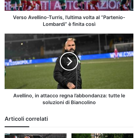
Lombardi”
è
finita
Verso Avellino-Turris, l’ultima volta al “Partenio-
così
Lombardi” è finita così
Avellino,
in
attacco
regna
l’abbondanza:
tutte
le
soluzioni
di
Biancolino
Avellino, in attacco regna l’abbondanza: tutte le
soluzioni di Biancolino
Articoli correlati