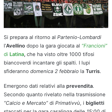
Si prepara al ritorno al
Partenio-Lombardi
l’
Avellino
dopo la gara giocata al
“Francioni”
di
Latina
,
che ha visto oltre 1000 tifosi
biancoverdi incantare gli spalti. I lupi
sfideranno
domenica 2 febbraio
la
Turris
.
Emergono dati relativi alla
prevendita
.
Secondo quanto rivelato nella trasmissione
“Calcio e Mercato”
di
Primativvù
, i
biglietti
staccati per la gara casalinga delle
15:00 di