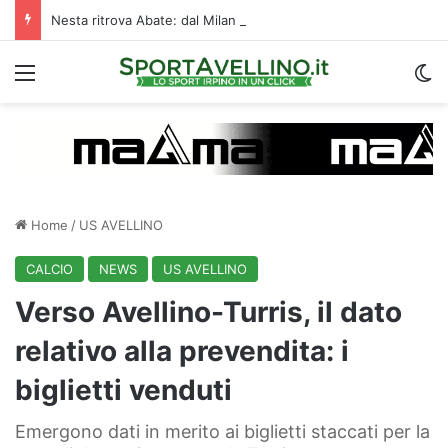
Nesta ritrova Abate: dal Milan al Memorial Criscitiello, un incrocio di stima e ricordi
Menu
C
Home
/
US AVELLINO
CALCIO
NEWS
US AVELLINO
Verso Avellino-Turris, il dato
relativo alla prevendita: i
biglietti venduti
Emergono dati in merito ai biglietti staccati per la