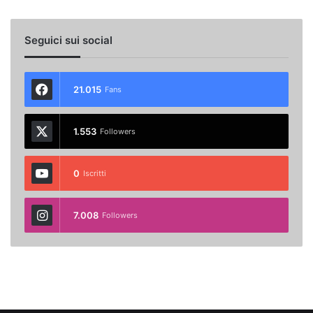
Seguici sui social
21.015
Fans
1.553
Followers
0
Iscritti
7.008
Followers