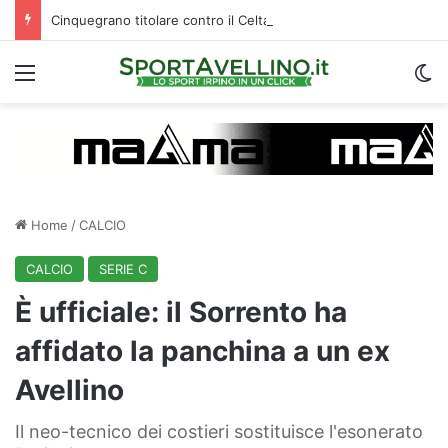
Cinquegrano titolare contro il Celta Vigo: la curiosità sul ruolo e l’attesa dell’Avellino
Menu
C
Home
/
CALCIO
CALCIO
SERIE C
È ufficiale: il Sorrento ha
affidato la panchina a un ex
Avellino
Il neo-tecnico dei costieri sostituisce l'esonerato