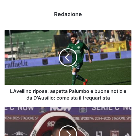
Redazione
L'Avellino
riposa,
aspetta
Palumbo
e
buone
notizie
da
D'Ausilio:
come
L'Avellino riposa, aspetta Palumbo e buone notizie
sta
da D'Ausilio: come sta il trequartista
il
trequartista
Antonini
senza
limiti:
"Balotelli
vieni