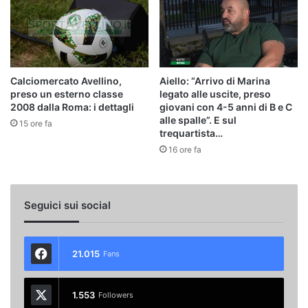
Calciomercato Avellino,
Aiello: “Arrivo di Marina
preso un esterno classe
legato alle uscite, preso
2008 dalla Roma: i dettagli
giovani con 4-5 anni di B e C
alle spalle”. E sul
15 ore fa
trequartista…
16 ore fa
Seguici sui social
21.015
Fans
1.553
Followers