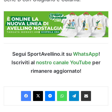
Segui SportAvellino.it su
WhatsApp
!
Iscriviti al
nostro canale YouTube
per
rimanere aggiornato!
Facebook
X
Messenger
WhatsApp
Telegram
Condividi via Email