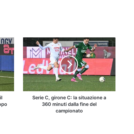
Serie
C,
girone
C:
la
situazione
a
360
minuti
dalla
il
Serie C, girone C: la situazione a
fine
dopo
360 minuti dalla fine del
del
campionato
campionato