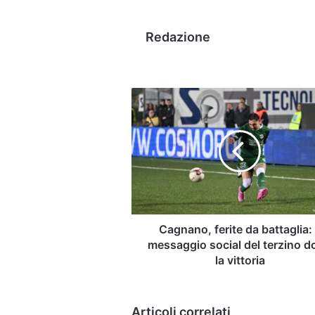
Redazione
Cagnano,
ferite
da
battaglia:
il
messaggio
social
del
terzino
dopo
Cagnano, ferite da battaglia: 
la
messaggio social del terzino 
vittoria
la vittoria
Articoli correlati