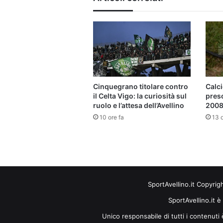
Cinquegrano titolare contro
Calci
il Celta Vigo: la curiosità sul
pres
ruolo e l’attesa dell’Avellino
2008 
10 ore fa
13 o
SportAvellino.it Copyrig
SportAvellino.it è
Unico responsabile di tutti i contenut