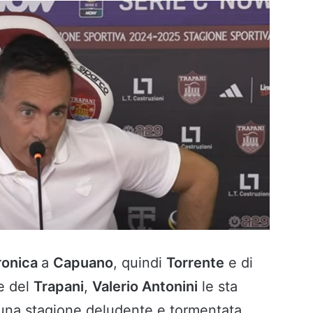
ronica
a
Capuano
, quindi
Torrente
e di
te del
Trapani
,
Valerio Antonini
le sta
 una stagione deludente e tormentata.