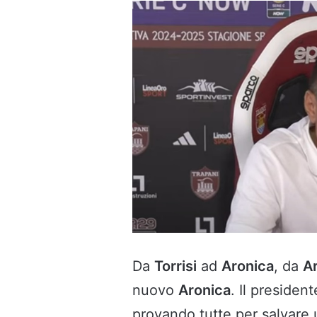
Da
Torrisi
ad
Aronica
, da
A
nuovo
Aronica
. Il presiden
provando tutte per salvare