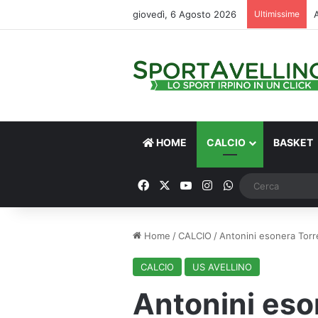
giovedì, 6 Agosto 2026
Ultimissime
HOME
CALCIO
BASKET
Facebook
X
You Tube
Instagram
WhatsApp
Home
/
CALCIO
/
Antonini esonera Torren
CALCIO
US AVELLINO
Antonini eso