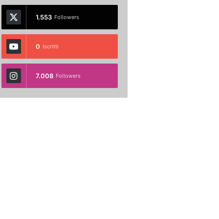
1.553
Followers
0
Iscritti
7.008
Followers