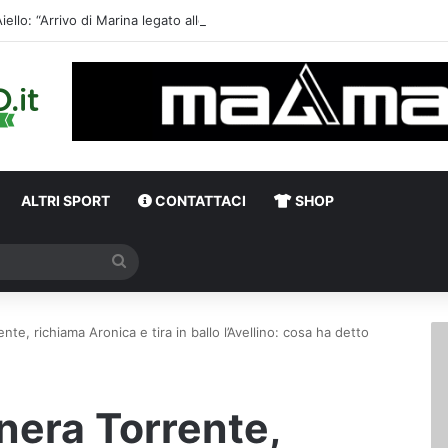
Aiello: “Arrivo di Marina legato alle uscite, preso giovani co
ALTRI SPORT
CONTATTACI
SHOP
Cerca
te, richiama Aronica e tira in ballo l’Avellino: cosa ha detto
nera Torrente,