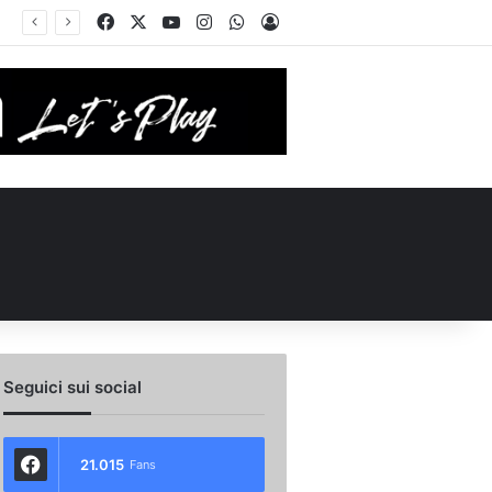
Facebook
X
You Tube
Instagram
WhatsApp
Accedi
n 4-5 anni di B e C alle spalle”. E sul trequartista…
Seguici sui social
21.015
Fans