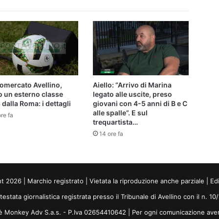
omercato Avellino,
Aiello: “Arrivo di Marina
o un esterno classe
legato alle uscite, preso
dalla Roma: i dettagli
giovani con 4-5 anni di B e C
alle spalle”. E sul
re fa
trequartista…
14 ore fa
ht 2026 | Marchio registrato | Vietata la riproduzione anche parziale | Ed
 testata giornalistica registrata presso il Tribunale di Avellino con il n. 1
i è Monkey Adv S.a.s. - P.Iva 02654410642 | Per ogni comunicazione ave