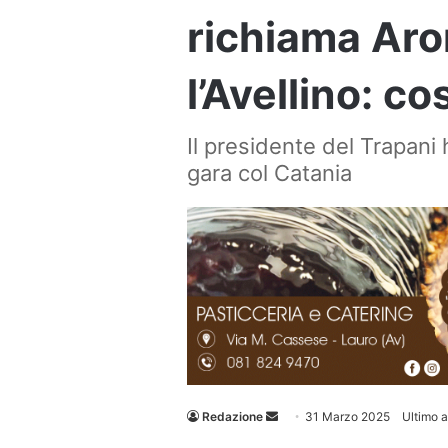
richiama Aron
l’Avellino: c
Il presidente del Trapani 
gara col Catania
Invia
Redazione
31 Marzo 2025
Ultimo 
un'email