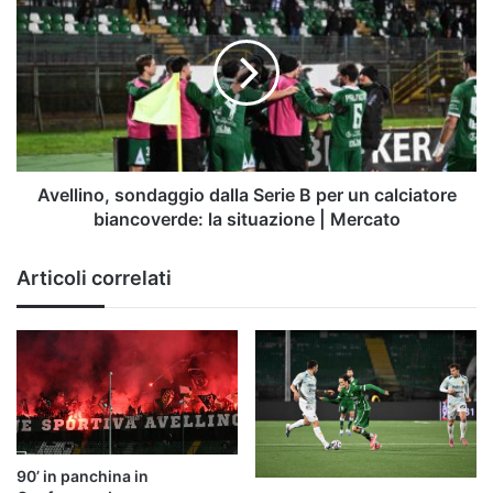
sondaggio
dalla
Serie
B
per
un
calciatore
biancoverde:
la
Avellino, sondaggio dalla Serie B per un calciatore
situazione
biancoverde: la situazione | Mercato
|
Mercato
Articoli correlati
90’ in panchina in