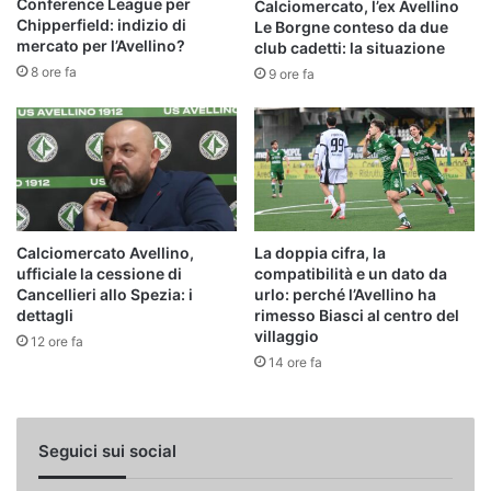
Conference League per
Calciomercato, l’ex Avellino
Chipperfield: indizio di
Le Borgne conteso da due
mercato per l’Avellino?
club cadetti: la situazione
8 ore fa
9 ore fa
Calciomercato Avellino,
La doppia cifra, la
ufficiale la cessione di
compatibilità e un dato da
Cancellieri allo Spezia: i
urlo: perché l’Avellino ha
dettagli
rimesso Biasci al centro del
villaggio
12 ore fa
14 ore fa
Seguici sui social