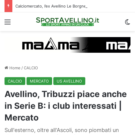
Calciomercato, l’ex Avellino Le Borgne conteso da due club cadetti: la situazione
Menu
C
Home
/
CALCIO
CALCIO
MERCATO
US AVELLINO
Avellino, Tribuzzi piace anche
in Serie B: i club interessati |
Mercato
Sull'esterno, oltre all'Ascoli, sono piombati un