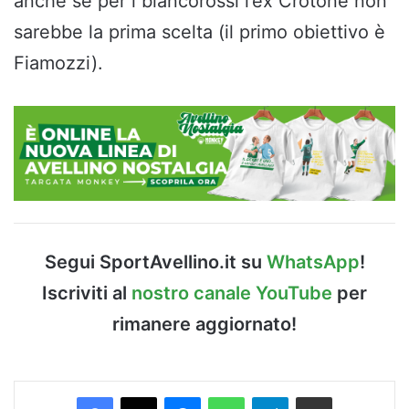
anche se per i biancorossi l’ex Crotone non
sarebbe la prima scelta (il primo obiettivo è
Fiamozzi).
Segui SportAvellino.it su
WhatsApp
!
Iscriviti al
nostro canale YouTube
per
rimanere aggiornato!
Facebook
X
Messenger
WhatsApp
Telegram
Condividi via Email