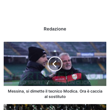
Redazione
Messina,
si
dimette
il
tecnico
Modica.
Ora
è
caccia
al
Messina, si dimette il tecnico Modica. Ora è caccia
sostituto
al sostituto
Avellino,