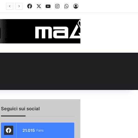
Facebook
X
You Tube
Instagram
WhatsApp
Accedi
ellino Le Borgne conteso da due club cadetti: la situazione
Seguici sui social
21.015
Fans