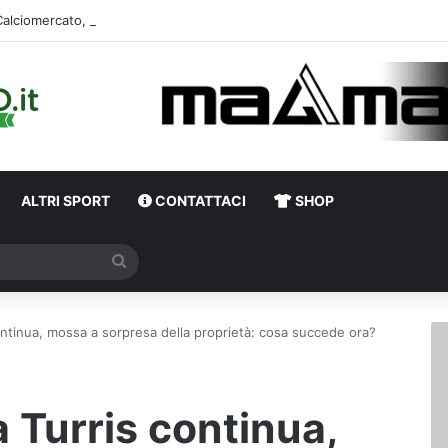
Calciomercato, l’ex Av
ALTRI SPORT
CONTATTACI
SHOP
Cerca
continua, mossa a sorpresa della proprietà: cosa succede ora?
a Turris continua,