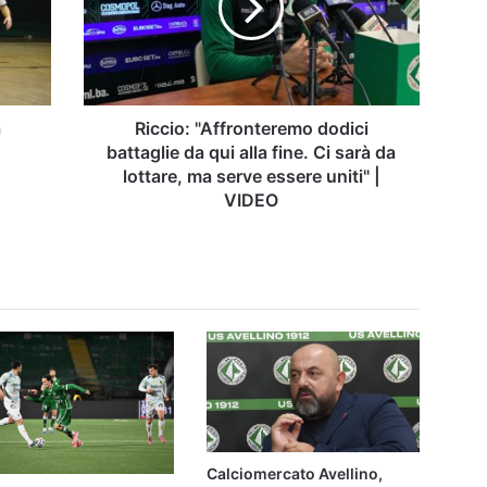
da
qui
alla
fine.
Ci
sarà
a
Riccio: "Affronteremo dodici
da
battaglie da qui alla fine. Ci sarà da
lottare,
lottare, ma serve essere uniti" |
ma
VIDEO
serve
essere
uniti"
|
VIDEO
Calciomercato Avellino,