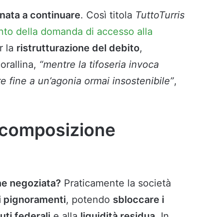
inata a continuare
. Così titola
TuttoTurris
nto della domanda di accesso alla
r la
ristrutturazione del debito
,
orallina,
“mentre la tifoseria invoca
re fine a un’agonia ormai insostenibile”
,
a composizione
ne negoziata?
Praticamente la società
 pignoramenti
, potendo
sbloccare i
uti federali
e alla
liquidità residua
. In