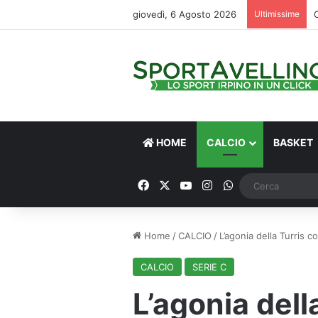
giovedì, 6 Agosto 2026
Ultimissime
HOME
CALCIO
BASKET
Facebook
X
You Tube
Instagram
WhatsApp
Home
/
CALCIO
/
L’agonia della Turris 
CALCIO
SERIE C
L’agonia dell