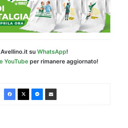
Avellino.it su
WhatsApp
!
le YouTube
per rimanere aggiornato!
Facebook
X
Messenger
Condividi via Email