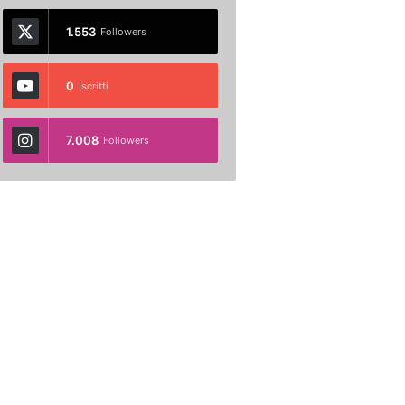
1.553
Followers
0
Iscritti
7.008
Followers