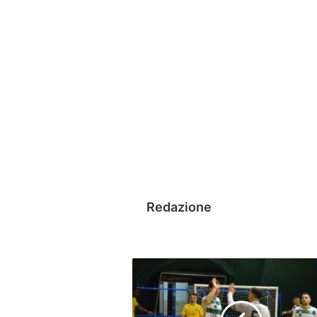
Redazione
Sandro
Abate,
pari
contro