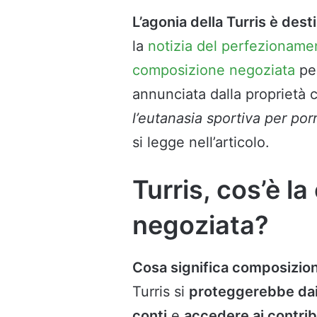
L’agonia della Turris è dest
la
notizia del perfezioname
composizione negoziata
pe
annunciata dalla proprietà c
l’eutanasia sportiva per por
si legge nell’articolo.
Turris, cos’è l
negoziata?
Cosa significa composizio
Turris si
proteggerebbe dai
conti
e
accedere ai contrib