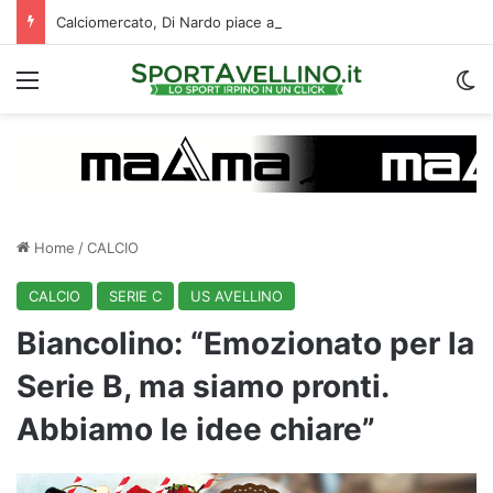
Calciomercato, Di Nardo piace al Pafos: c’è un intreccio con l’Avellino
Menu
C
Home
/
CALCIO
CALCIO
SERIE C
US AVELLINO
Biancolino: “Emozionato per la
Serie B, ma siamo pronti.
Abbiamo le idee chiare”