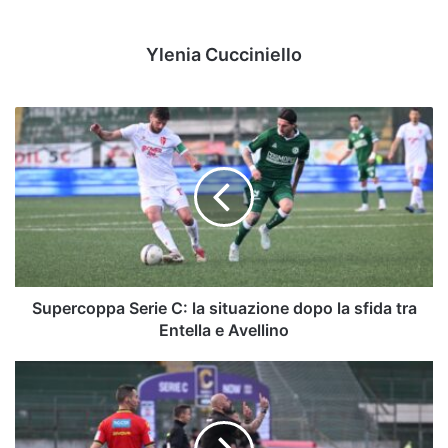
Ylenia Cucciniello
Supercoppa
Serie
C:
la
situazione
dopo
la
sfida
tra
Entella
Supercoppa Serie C: la situazione dopo la sfida tra
e
Entella e Avellino
Avellino
Dal
ritorno
del
segno