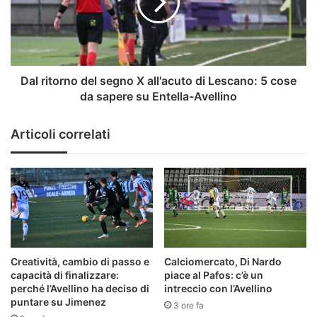
X
all'acuto
di
Lescano:
5
cose
Dal ritorno del segno X all'acuto di Lescano: 5 cose
da
da sapere su Entella-Avellino
sapere
su
Articoli correlati
Entella-
Avellino
Creatività, cambio di passo e
Calciomercato, Di Nardo
capacità di finalizzare:
piace al Pafos: c’è un
perché l’Avellino ha deciso di
intreccio con l’Avellino
puntare su Jimenez
3 ore fa