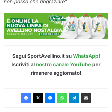
non posso che ringraziare”.
Segui SportAvellino.it su
WhatsApp
!
Iscriviti al
nostro canale YouTube
per
rimanere aggiornato!
Facebook
X
Messenger
WhatsApp
Telegram
Condividi via Email