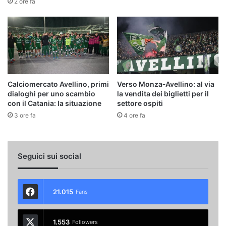
2 ore fa
Calciomercato Avellino, primi
Verso Monza‑Avellino: al via
dialoghi per uno scambio
la vendita dei biglietti per il
con il Catania: la situazione
settore ospiti
3 ore fa
4 ore fa
Seguici sui social
21.015
Fans
1.553
Followers