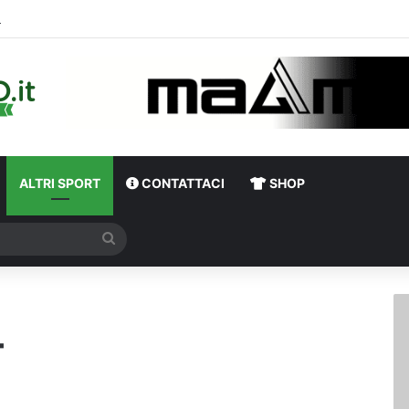
Cinquegrano titolare contro il Celta Vigo: la curiosità s
ALTRI SPORT
CONTATTACI
SHOP
Cerca
T