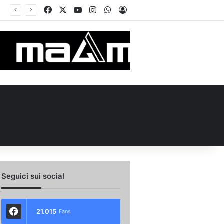
Facebook
X
You Tube
Instagram
WhatsApp
Accedi
ul ruolo e l’attesa dell’Avellino
Seguici sui social
21.015
Fans