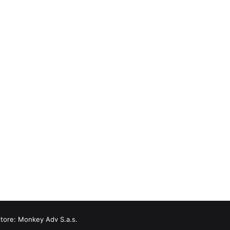
itore:
Monkey Adv S.a.s.