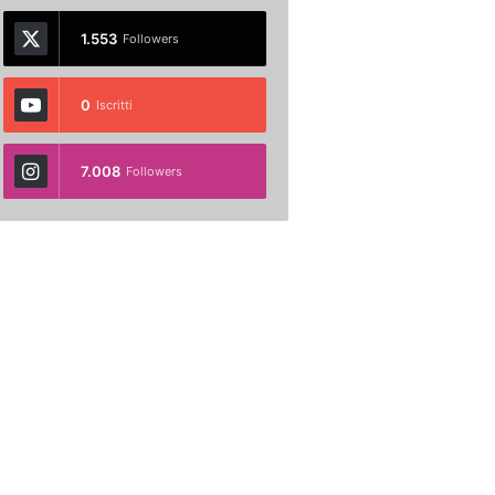
1.553
Followers
0
Iscritti
7.008
Followers