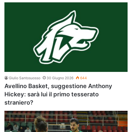
Giulio Santosuosso
30 Giugno 2026
644
Avellino Basket, suggestione Anthony
Hickey: sarà lui il primo tesserato
straniero?