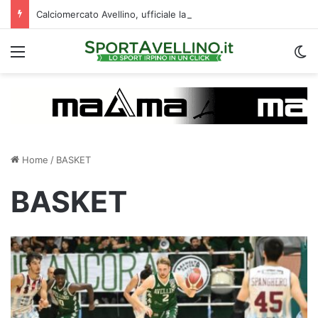
Calciomercato Avellino, ufficiale la cessione di Cancellieri allo Spezia: i dettagli
Menu
C
Home
/
BASKET
BASKET