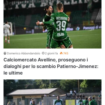
Domenico Abbondandolo
2 giorni fa
745
Calciomercato Avellino, proseguono i
dialoghi per lo scambio Patierno‑Jimenez:
le ultime