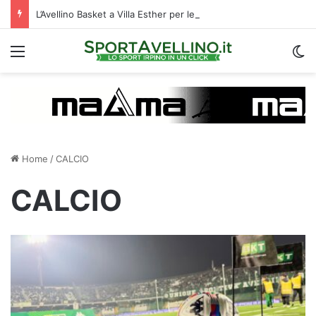
L’Avellino Basket a Villa Esther per le visite mediche: raduno al via | VIDEO
Menu
C
Home
/
CALCIO
CALCIO