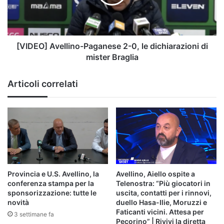
le
dichiarazioni
di
mister
Braglia
[VIDEO] Avellino-Paganese 2-0, le dichiarazioni di
mister Braglia
Articoli correlati
Provincia e U.S. Avellino, la
Avellino, Aiello ospite a
conferenza stampa per la
Telenostra: “Più giocatori in
sponsorizzazione: tutte le
uscita, contatti per i rinnovi,
novità
duello Hasa-Ilie, Moruzzi e
Faticanti vicini. Attesa per
3 settimane fa
Pecorino” | Rivivi la diretta