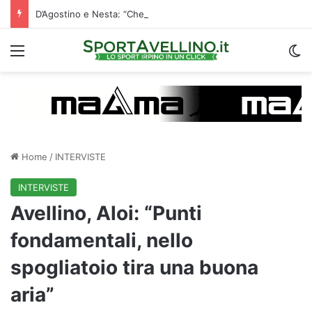
D’Agostino e Nesta: “Che questa passione ci accompagni durante la stagione”. Su mercato e stadio…
Menu
C
Home
/
INTERVISTE
INTERVISTE
Avellino, Aloi: “Punti
fondamentali, nello
spogliatoio tira una buona
aria”