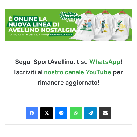
Segui SportAvellino.it su
WhatsApp
!
Iscriviti al
nostro canale YouTube
per
rimanere aggiornato!
Facebook
X
Messenger
WhatsApp
Telegram
Condividi via Email