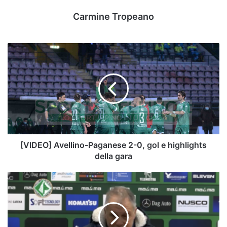
Carmine Tropeano
[VIDEO]
Avellino-
Paganese
2-
0,
gol
e
highlights
della
gara
[VIDEO] Avellino-Paganese 2-0, gol e highlights
della gara
[VIDEO]
Avellino-
Paganese
2-
0,