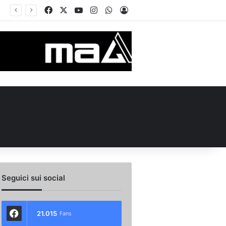
Facebook
X
You Tube
Instagram
WhatsApp
Accedi
ità e un dato da urlo: perché l’Avellino ha rimesso Biasci al centro del villaggio
Seguici sui social
21.015
Fans