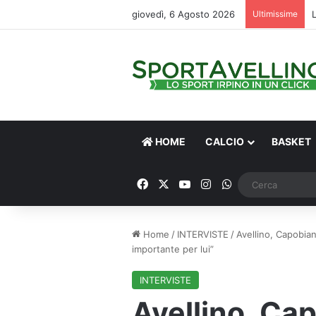
giovedì, 6 Agosto 2026
Ultimissime
HOME
CALCIO
BASKET
Facebook
X
You Tube
Instagram
WhatsApp
Home
/
INTERVISTE
/
Avellino, Capobia
importante per lui”
INTERVISTE
Avellino, Ca