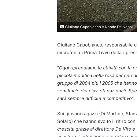
Giuliano Capobianco e Nando De Napoli - 
Giuliano Capobianco, responsabile del
microfoni di Prima Tivvù della ripres
“
Oggi riprendiamo le attività con la 
piccola modifica nella rosa per cerca
gruppo di 2004 più i 2005 che hanno
semifinale dei play-off nazionali. Sp
sarà sempre difficile e competitivo”.
Sui giovani ragazzi (Di Martino, Stan
Solaro) che hanno svolto il ritiro con 
crescita grazie al direttore De Vito e
apertura. L’intenzione è di ridurre i