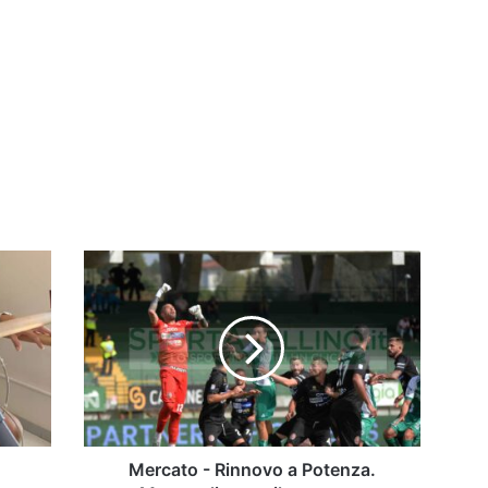
Mercato
-
Rinnovo
a
Potenza.
Monopoli,
ecco
il
nome
per
Mercato - Rinnovo a Potenza.