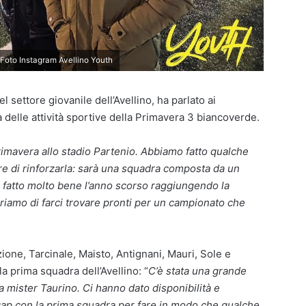
Foto Instagram Avellino Youth
 settore giovanile dell’Avellino, ha parlato ai
a delle attività sportive della Primavera 3 biancoverde.
primavera allo stadio Partenio. Abbiamo fatto qualche
re di rinforzarla: sarà una squadra composta da un
 fatto molto bene l’anno scorso raggiungendo la
eriamo di farci trovare pronti per un campionato che
zione, Tarcinale, Maisto, Antignani, Mauri, Sole e
la prima squadra dell’Avellino: “
C’è stata una grande
 a mister Taurino. Ci hanno dato disponibilità e
l gap con la prima squadra per fare in modo che qualche