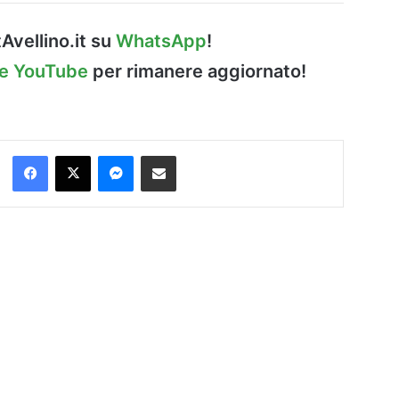
Avellino.it su
WhatsApp
!
le YouTube
per rimanere aggiornato!
Facebook
X
Messenger
Condividi via Email