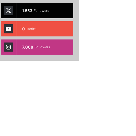
1.553
Followers
0
Iscritti
7.008
Followers