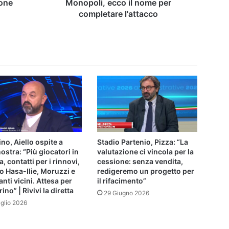
completare
ione
Monopoli, ecco il nome per
l'attacco
completare l'attacco
ino, Aiello ospite a
Stadio Partenio, Pizza: “La
ostra: “Più giocatori in
valutazione ci vincola per la
a, contatti per i rinnovi,
cessione: senza vendita,
o Hasa-Ilie, Moruzzi e
redigeremo un progetto per
anti vicini. Attesa per
il rifacimento”
ino” | Rivivi la diretta
29 Giugno 2026
uglio 2026