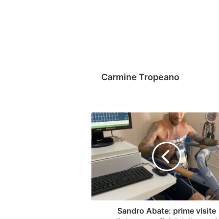
Carmine Tropeano
Sandro
Abate:
prime
visite
mediche
e
test
fisici
della
stagione
Sandro Abate: prime visite